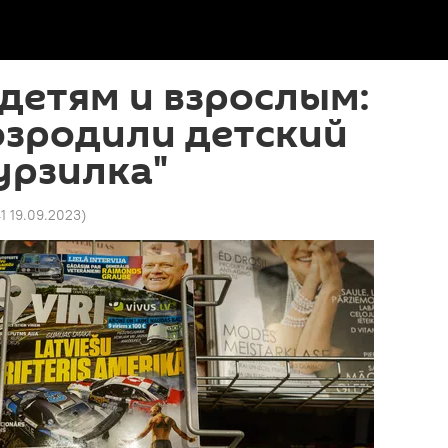
детям и взрослым:
озродили детский
урзилка"
41 19.09.2023
)