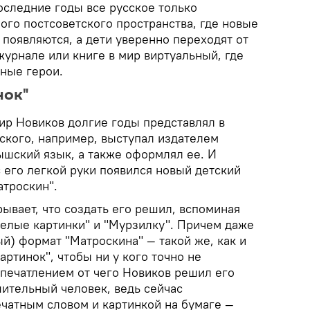
оследние годы все русское только
ного постсоветского пространства, где новые
 появляются, а дети уверенно переходят от
журнале или книге в мир виртуальный, где
иные герои.
нок"
ир Новиков долгие годы представлял в
ского, например, выступал издателем
ышский язык, а также оформлял ее. И
 его легкой руки появился новый детский
троскин".
ывает, что создать его решил, вспоминая
селые картинки" и "Мурзилку". Причем даже
й) формат "Матроскина" — такой же, как и
ртинок", чтобы ни у кого точно не
впечатлением от чего Новиков решил его
шительный человек, ведь сейчас
ечатным словом и картинкой на бумаге —