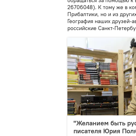
обращаться за помощью к 
26706048). К тому же в ко
Прибалтики, но и из друг
География наших друзей-ав
российские Санкт-Петерб
"Желанием быть рус
писателя Юрия Поля