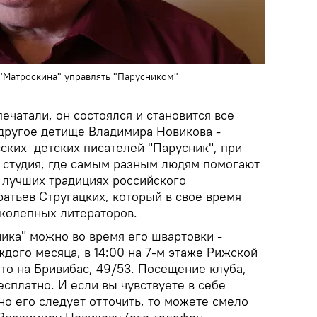
"Матроскина" управлять "Парусником"
ечатали, он состоялся и становится все
и другое детище Владимира Новикова -
ских детских писателей "Парусник", при
я студия, где самым разным людям помогают
в лучших традициях российского
атьев Стругацких, который в свое время
колепных литераторов.
ика" можно во время его швартовки -
дого месяца, в 14:00 на 7-м этаже Рижской
то на Бривибас, 49/53. Посещение клуба,
сплатно. И если вы чувствуете в себе
 но его следует отточить, то можете смело