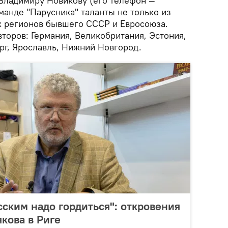
Владимиру Новикову (его телефон —
манде "Парусника" таланты не только из
их регионов бывшего СССР и Евросоюза.
торов: Германия, Великобритания, Эстония,
ург, Ярославль, Нижний Новгород.
ским надо гордиться": откровения
кова в Риге