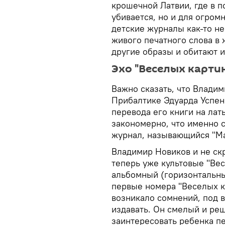
крошечной Латвии, где в п
убивается, но и для огром
детские журналы как-то не
живого печатного слова в 
другие образы и обитают 
Эхо "Веселых карти
Важно сказать, что Владим
Прибалтике Эдуарда Успен
перевода его книги на лат
закономерно, что именно с
журнал, называющийся "Ма
Владимир Новиков и не скр
теперь уже культовые "Ве
альбомный (горизонтальны
первые номера "Веселых ка
возникало сомнений, под 
издавать. Он смелый и ре
заинтересовать ребенка п