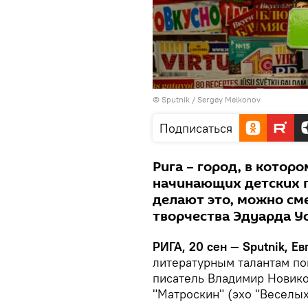
© Sputnik / Sergey Melkonov
Подписаться
Рига – город, в котор
начинающих детских п
делают это, можно сме
творчества Эдуарда У
РИГА, 20 сен — Sputnik, Е
литературным талантам по
писатель Владимир Новико
"Матроскин" (эхо "Веселых