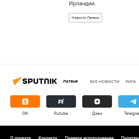
Ирландии.
Новости Латвии
Латвия
ВСЕ НОВОСТИ
РИГА
OK
Rutube
Дзен
Telegr
О проекте
Контакты
Правила использования
Политик