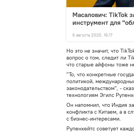
Масалович: TikTok з
инструмент для "об
6 августа 2020, 16:17
Но это не значит, что TikT
вопрос о том, следит ли Ti
что старые айфоны тоже н
"То, что конкретные госуда
политикой, международны
законодательством", - ск
технологиям Эгилс Рупенх
Он напомнил, что Индия за
конфликта с Китаем, а в с
с бизнес-интересами.
Рупенхейтс советует каждо