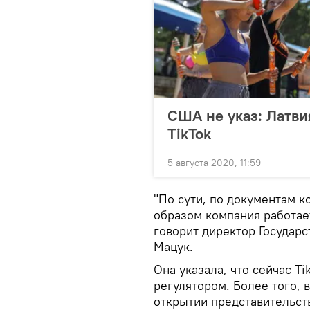
США не указ: Латви
TikTok
5 августа 2020, 11:59
"По сути, по документам к
образом компания работает
говорит директор Государ
Мацук.
Она указала, что сейчас T
регулятором. Более того, 
открытии представительств