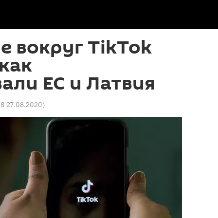
 вокруг TikTok
 как
али ЕС и Латвия
08 27.08.2020
)