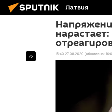
Латвия
Напряжение
нарастает:
отреагиров
15:40 27.08.2020
(обновлено:
16: