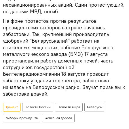
несанкционированных акций. Один протестующий,
по данным МВД, погиб.
На фоне протестов против результатов
президентских выборов в стране начались
забастовки. Так, крупнейший производитель
удобрений "Беларуськалий" работает на
сниженных мощностях, рабочие Белорусского
металлургического завода (БМЗ) 17 августа
приостановили работу доменных печей, часть
сотрудников государственной
Белтелерадиокомпании 18 августа проводит
забастовку у здания телецентра, забастовка
началась на Белорусском радио. Звучат призывы к
забастовке врачей.
Транзит
Новости России
Новости мира
Беларусь
выборы президента
железная дорога