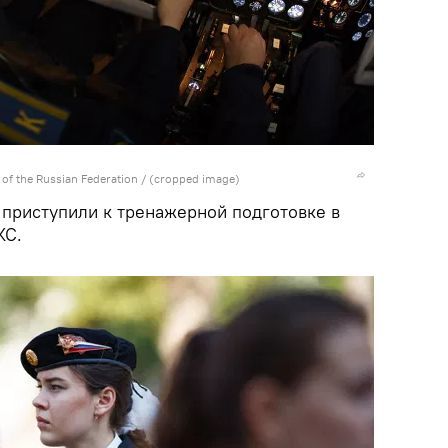
 of the Russian Federation
/ (cropped image)
приступили к тренажерной подготовке в
КС.