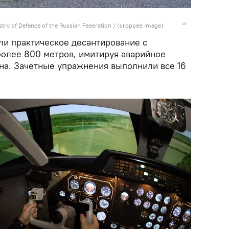
try of Defence of the Russian Federation
/ (cropped image)
и практическое десантирование с
более 800 метров, имитируя аварийное
на. Зачетные упражнения выполнили все 16