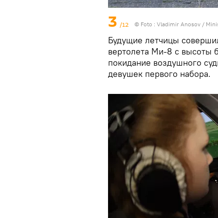
3
/12
© Foto :
Vladimir Anosov / Minis
Будущие летчицы совершил
вертолета Ми-8 с высоты 
покидание воздушного суд
девушек первого набора.