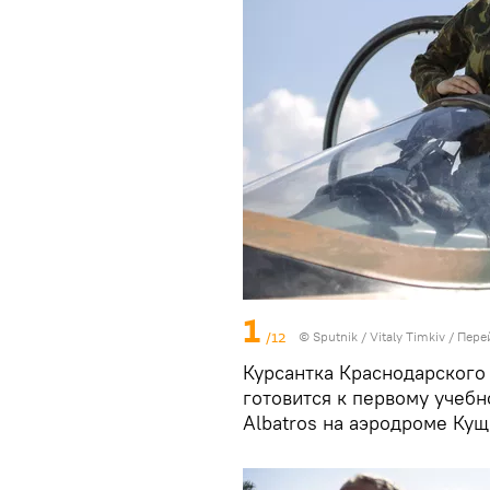
1
/12
© Sputnik / Vitaly Timkiv
/
Пере
Курсантка Краснодарского
готовится к первому учебн
Albatros на аэродроме Кущ