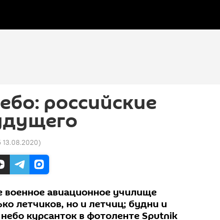
ебо: российские
удущего
5 13.08.2020
)
е военное авиационное училище
ько летчиков, но и летчиц; будни и
небо курсанток в фотоленте Sputnik