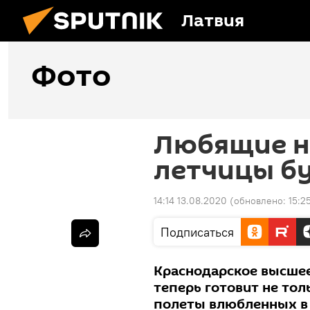
Латвия
Фото
Любящие н
летчицы б
14:14 13.08.2020
(обновлено:
15:2
Подписаться
Краснодарское высше
теперь готовит не тол
полеты влюбленных в 