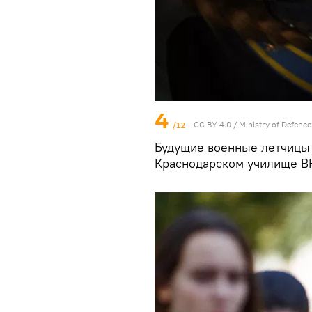
4
/12
CC BY 4.0
/
Ministry of Defence
Будущие военные летчицы 
Краснодарском училище В