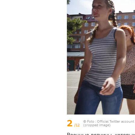
2
© Foto :
Official Twitter account
/12
(cropped image)
Военные летчицы, которых