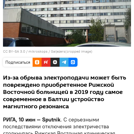
CC BY-SA 3.0
/
mikroskops
/
Gaiļezers(cropped image)
Подписаться
Из-за обрыва электроподачи может быть
повреждено приобретенное Рижской
Восточной больницей в 2019 году самое
современное в Балтии устройство
магнитного резонанса
РИГА, 10 июн — Sputnik
. С серьезными
последствиями отключения электричества
столкнулась Рижская Восточная клиническая