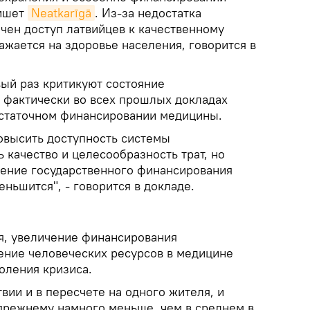
пишет
Neatkarīgā
. Из-за недостатка
чен доступ латвийцев к качественному
жается на здоровье населения, говорится в
вый раз критикуют состояние
: фактически во всех прошлых докладах
остаточном финансировании медицины.
овысить доступность системы
 качество и целесообразность трат, но
шение государственного финансирования
ньшится", - говорится в докладе.
я, увеличение финансирования
ение человеческих ресурсов в медицине
оления кризиса.
вии и в пересчете на одного жителя, и
режнему намного меньше, чем в среднем в