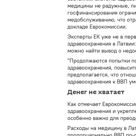
медицины не радужные, 
госфинансирования ограни
медобслуживанию, что отра
докладе Еврокомиссии.
Эксперты ЕК уже не в пер
здравоохранения в Латвии
можно найти вывод о нед
"Продолжаются попытки п
здравоохранения, повысить
предполагается, что отно
здравоохранения к ВВП уме
Денег не хватает
Как отмечает Еврокомисси
здравоохранения и укрепл
особенно важно для преод
Расходы на медицину в Лат
пропорционально ВВП по-п