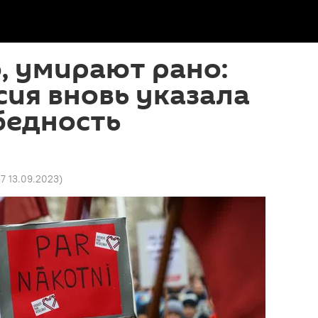
, умирают рано:
ия вновь указала
бедность
37 13.09.2023
)