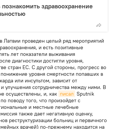
ь познакомить здравоохранение
льностью
 в Латвии проведен целый ряд мероприятий
равоохранения, и есть позитивные
 пять лет показатели выживания
осле диагностики достигли уровня,
е стран ЕС. С другой стороны, прогресс во
, понижение уровня смертности попавших в
арда или инсультом, зависит от
 и улучшения сотрудничества между ними. В
е осуществлены, и, как
писал
Sputnik
по поводу того, что произойдет с
гиональные и местные лечебные
миссия также дает негативную оценку,
анов реструктуризации больниц и первичного
емейных врачей) по-прежнему находится на