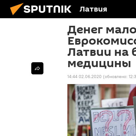
Латвия
Денег мало
Еврокомисс
Латвии на 
медицины
14:44 02.06.2020
(обновлено:
12: