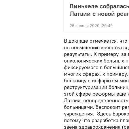
Винькеле собралас
Латвии с новой реа
26 апреля 2020, 20:49
В докладе отмечается, что
по повышению качества зд
результаты. К примеру, за
онкологических больных п
фиксируемого в большинств
многих сферах, к примеру
больницу с инфарктом миок
реструктуризации больниц
этой сфере реформы еще н
Латвия, неопределенность 
больницами, беспокоит ре
учреждения. Здесь Евроко
потому что разработка пл
звена здравоохранения (с