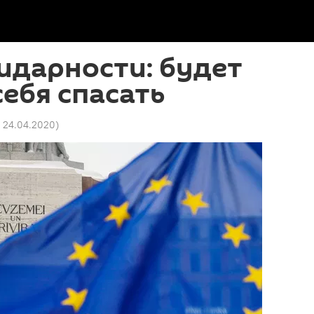
идарности: будет
себя спасать
9 24.04.2020
)