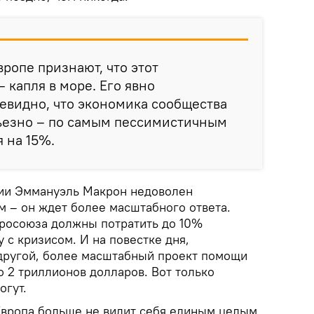
вропе признают, что этот
 капля в море. Его явно
чевидно, что экономика сообщества
рьезно – по самым пессимистичным
 на 15%.
ии Эммануэль Макрон недоволен
 – он ждет более масштабного ответа.
вросоюза должны потратить до 10%
 с кризисом. И на повестке дня,
 другой, более масштабный проект помощи
о 2 триллионов долларов. Вот только
огут.
 Европа больше не видит себя единым целым