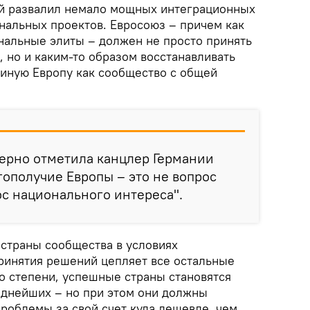
й развалил немало мощных интеграционных
нальных проектов. Евросоюз – причем как
ональные элиты – должен не просто принять
 но и каким-то образом восстанавливать
диную Европу как сообщество с общей
верно отметила канцлер Германии
гополучие Европы – это не вопрос
ос национального интереса".
 страны сообщества в условиях
ринятия решений цепляет все остальные
то степени, успешные страны становятся
днейших – но при этом они должны
проблемы за свой счет куда дешевле, чем