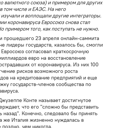
о валютного союза) и примером для других
в том числе и ЕАЭС. На него
 изучали и воплощали другие интеграторы.
емии коронавируса Евросоюз снова стал
о примером того, как поступать не нужно.
ги прошедшего 23 апреля онлайн-саммита
ече лидеры государств, казалось бы, смогли
, Евросоюз согласовал краткосрочную
миллиардов евро на восстановление
острадавших от коронавируса. Из них 100
гчение рисков возможного роста
дов на кредитование предприятий и еще
жку государств-членов сообщества по
авируса.
жузеппе Конте называет достигнутое
ерждает, что его "сложно бы представить
 назад". Конечно, следовало бы принять
та же Италия жизненно нуждалась в
 поздно, чем никогда.