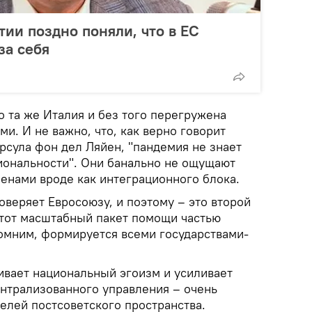
тии поздно поняли, что в ЕС
за себя
то та же Италия и без того перегружена
и. И не важно, что, как верно говорит
рсула фон дел Ляйен, "пандемия не знает
циональности". Они банально не ощущают
ленами вроде как интеграционного блока.
доверяет Евросоюзу, и поэтому – это второй
 этот масштабный пакет помощи частью
омним, формируется всеми государствами-
вает национальный эгоизм и усиливает
ентрализованного управления – очень
елей постсоветского пространства.