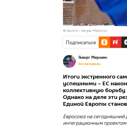
© Sputnik / Sergey Melkonov
Подписаться
Геворг Мирзаян
Все материалы
Итоги экстренного са
успешными – ЕС након
коллективную борьбу 
Однако на деле эти ре
Единой Европы станов
Евросоюз на сегодняшний 
интеграционным проектом 