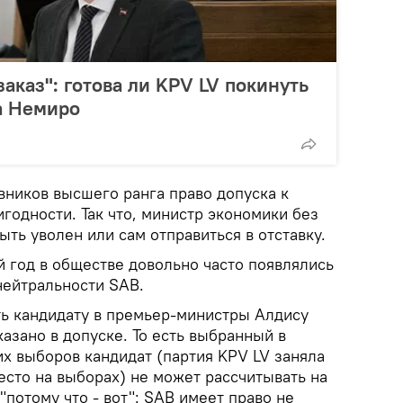
аказ": готова ли KPV LV покинуть
а Немиро
вников высшего ранга право допуска к
годности. Так что, министр экономики без
ыть уволен или сам отправиться в отставку.
й год в обществе довольно часто появлялись
нейтральности SAB.
ть кандидату в премьер-министры Алдису
казано в допуске. То есть выбранный в
х выборов кандидат (партия KPV LV заняла
есто на выборах) не может рассчитывать на
"потому что - вот": SAB имеет право не