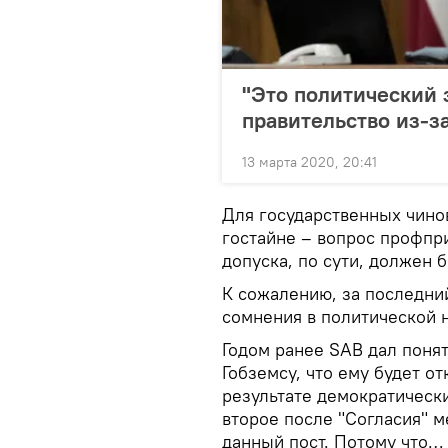
"Это политический з
правительство из-з
13 марта 2020, 20:41
Для государственных чино
гостайне – вопрос профпри
допуска, по сути, должен б
К сожалению, за последни
сомнения в политической 
Годом ранее SAB дал поня
Гобземсу, что ему будет от
результате демократически
второе после "Согласия" м
данный пост. Потому что… 