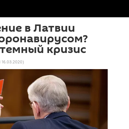
ние в Латвии
коронавирусом?
стемный кризис
1 16.03.2020
)