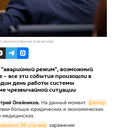
2.decembra Saeimas ārkārtas sēde
 "аварийный режим", возможный
е – все эти события произошли в
 один день работы системы
ме чрезвычайной ситуации
итрий Олейников.
На данный момент
фактор 
твии больше юридических и экономических
о медицинских.
ировано 26 случаев
заражения