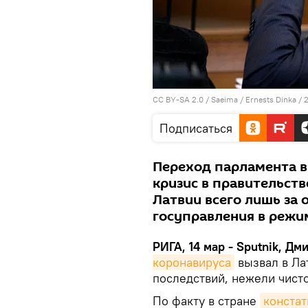
CC BY-SA 2.0
/
Saeima / Ernests Dinka
/
2
Подписаться
Переход парламента в
кризис в правительств
Латвии всего лишь за
госуправления в режи
РИГА, 14 мар - Sputnik, Дм
коронавируса
вызвал в Ла
последствий, нежели чист
По факту в стране
констат