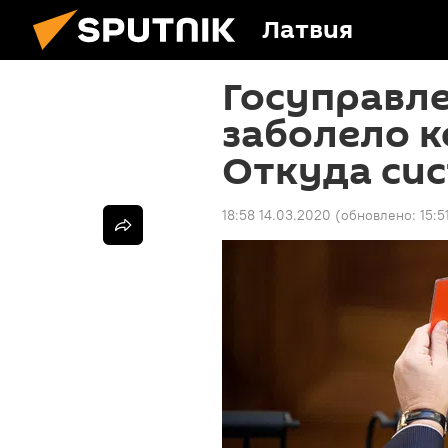
Латвия
Госуправле
заболело 
Откуда си
18:58 14.03.2020
(обновлено:
15:5