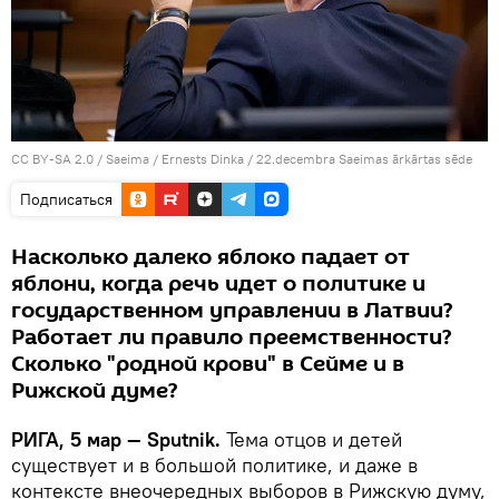
CC BY-SA 2.0
/
Saeima / Ernests Dinka
/
22.decembra Saeimas ārkārtas sēde
Подписаться
Насколько далеко яблоко падает от
яблони, когда речь идет о политике и
государственном управлении в Латвии?
Работает ли правило преемственности?
Сколько "родной крови" в Сейме и в
Рижской думе?
РИГА, 5 мар — Sputnik.
Тема отцов и детей
существует и в большой политике, и даже в
контексте внеочередных выборов в Рижскую думу,