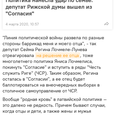
Политика нанесла удар по семье:
депутат Рижской думы вышел из
"Согласия"
4 марта 2020, 10:57
"Линия политической войны развела по разные
стороны баррикад меня и моего отца", - так
депутат Сейма Регина Лочмеле-Лунева
отреагировала
на решение ее отца
, тоже
многолетнего политика Яниса Лочмелиса,
покинуть "Согласие" и вступить в ряды "Честь
служить Риге" (ЧСР). Таким образом, Регина
осталась в "Согласии", а ее отец будет
баллотироваться на внеочередных выборах в
столичное самоуправление от ЧСР.
Вообще "родная кровь" в латвийской политике —
это далеко не редкость. Причем бывают случаи,
когда отцы и дети, а также жены и мужья