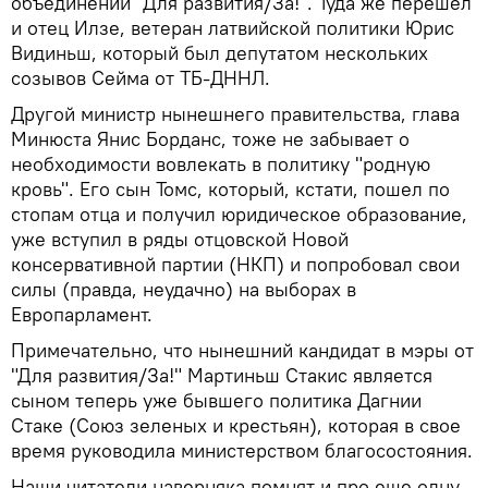
объединении "Для развития/За!". Туда же перешел
и отец Илзе, ветеран латвийской политики Юрис
Видиньш, который был депутатом нескольких
созывов Сейма от ТБ-ДННЛ.
Другой министр нынешнего правительства, глава
Минюста Янис Борданс, тоже не забывает о
необходимости вовлекать в политику "родную
кровь". Его сын Томс, который, кстати, пошел по
стопам отца и получил юридическое образование,
уже вступил в ряды отцовской Новой
консервативной партии (НКП) и попробовал свои
силы (правда, неудачно) на выборах в
Европарламент.
Примечательно, что нынешний кандидат в мэры от
"Для развития/За!" Мартиньш Стакис является
сыном теперь уже бывшего политика Дагнии
Стаке (Союз зеленых и крестьян), которая в свое
время руководила министерством благосостояния.
Наши читатели наверняка помнят и про еще одну