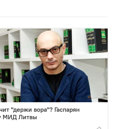
чит "держи вора"? Гаспарян
ву МИД Литвы