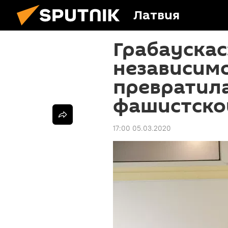
Латвия
Грабаускас:
независим
превратил
фашистско
17:00 05.03.2020