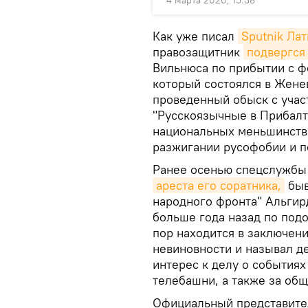
4 марта 2020, 15:38
Как уже писал
Sputnik Лат
правозащитник
подвергся
Вильнюса по прибытии с 
который состоялся в Женев
проведенный обыск с участ
"Русскоязычные в Прибалт
национальных меньшинств",
разжигании русофобии и п
Ранее осенью спецслужбы 
ареста его соратника,
быв
народного фронта" Альгир
больше года назад по под
пор находится в заключени
невиновности и называл де
интерес к делу о событиях
телебашни, а также за общ
Официальный представите