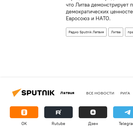
что Литва демонстрирует п
демократических ценностей
Евросоюз и НАТО.
Радио Sputnik Латвия
Литва
пр
Латвия
ВСЕ НОВОСТИ
РИГА
OK
Rutube
Дзен
Telegr