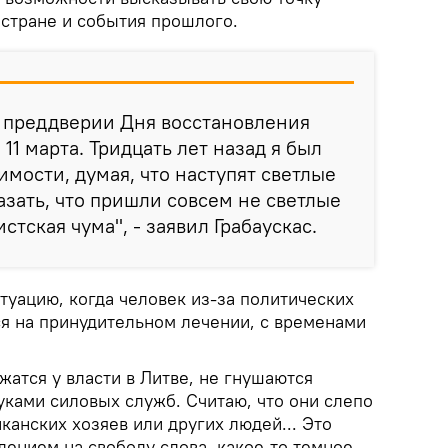
 стране и события прошлого.
в преддверии Дня восстановления
1 марта. Тридцать лет назад я был
мости, думая, что наступят светлые
азать, что пришли совсем не светлые
стская чума", - заявил Грабаускас.
туацию, когда человек из-за политических
я на принудительном лечении, с временами
жатся у власти в Литве, не гнушаются
уками силовых служб. Считаю, что они слепо
канских хозяев или других людей... Это
лением на свободу слова, какое-то темное