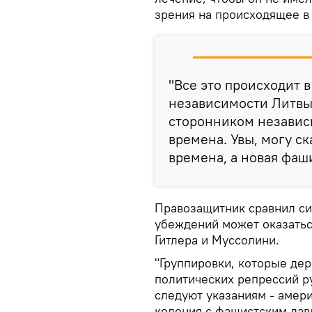
зрения на происходящее в
"Все это происходит 
независимости Литвы 1
сторонником независи
времена. Увы, могу ск
времена, а новая фаши
Правозащитник сравнил си
убеждений может оказатьс
Гитлера и Муссолини.
"Группировки, которые дер
политических репрессий р
следуют указаниям - амери
колония с фашистским дав