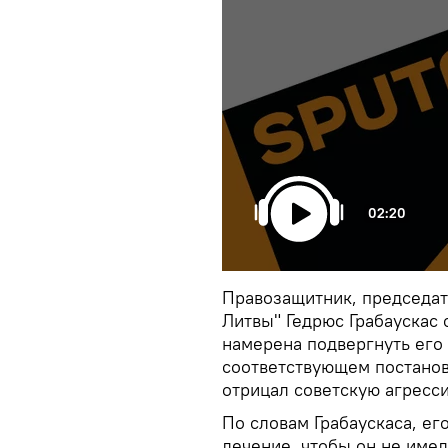
02:20
Правозащитник, председат
Литвы" Гедрюс Грабаускас 
намерена подвергнуть его
соответствующем постанов
отрицал советскую агресс
По словам Грабаускаса, ег
лечение, чтобы он не име