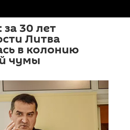
 за 30 лет
ости Литва
ась в колонию
й чумы