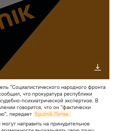
ель "Социалистического народного фронта
сообщил, что прокуратура республики
 судебно-психиатрической экспертизе. В
лении говорится, что он "фактически
ию", передает
Sputnik Литва.
о могут направить на принудительное
л возможности высказывать свою точку