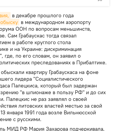
вия,
в декабре прошлого года
 обыску
в международном аэропорту
форума ООН по вопросам меньшинств,
е. Сам Грабаускас тогда связал
ием в работе круглого стола
ике и на Украине: дискриминация
 где, по его словам, он заявил о
олитических преследованиях в Прибалтике.
обыскали квартиру Грабаускаса на фоне
шего лидера "Социалистического
даса Палецкиса, который был задержан
озрению "в шпионаже в пользу РФ" и до сих
и. Палецкис не раз заявлял о своей
йствия литовских властей местью за свой
 13 января 1991 года возле Вильнюсской
ение с русскими.
ль МИД РФ Мария Захарова подчеркивала,