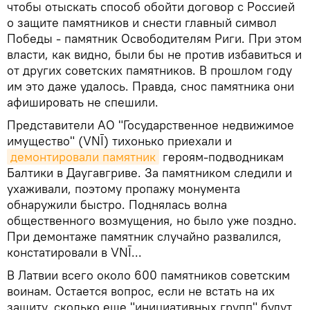
чтобы отыскать способ обойти договор с Россией
о защите памятников и снести главный символ
Победы - памятник Освободителям Риги. При этом
власти, как видно, были бы не против избавиться и
от других советских памятников. В прошлом году
им это даже удалось. Правда, снос памятника они
афишировать не спешили.
Представители АО "Государственное недвижимое
имущество" (VNĪ) тихонько приехали и
демонтировали памятник
героям-подводникам
Балтики в Даугавгриве. За памятником следили и
ухаживали, поэтому пропажу монумента
обнаружили быстро. Поднялась волна
общественного возмущения, но было уже поздно.
При демонтаже памятник случайно развалился,
констатировали в VNĪ...
В Латвии всего около 600 памятников советским
воинам. Остается вопрос, если не встать на их
защиту, сколько еще "инициативных групп" будут