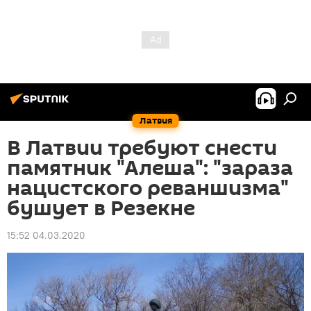
Латвия
В Латвии требуют снести
памятник "Алеша": "зараза
нацистского реваншизма"
бушует в Резекне
15:52 04.03.2020