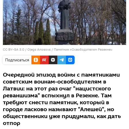
CC BY-SA 3.0
/
Oļegs Anosovs
/
Памятник «Освободителям Резекне»
Подписаться
Очередной эпизод войны с памятниками
советским воинам-освободителям в
Латвии: на этот раз очаг "нацистского
реваншизма" вспыхнул в Резекне. Там
требуют снести памятник, который в
городе ласково называют "Алешей", но
общественники уже придумали, как дать
отпор