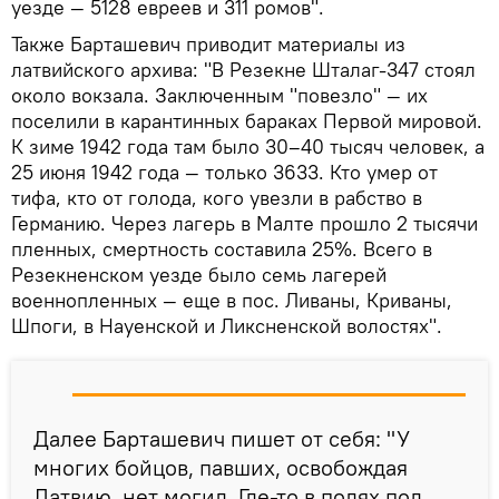
уезде — 5128 евреев и 311 ромов".
Также Барташевич приводит материалы из
латвийского архива: "В Резекне Шталаг-347 стоял
около вокзала. Заключенным "повезло" — их
поселили в карантинных бараках Первой мировой.
К зиме 1942 года там было 30–40 тысяч человек, а
25 июня 1942 года — только 3633. Кто умер от
тифа, кто от голода, кого увезли в рабство в
Германию. Через лагерь в Малте прошло 2 тысячи
пленных, смертность составила 25%. Всего в
Резекненском уезде было семь лагерей
военнопленных — еще в пос. Ливаны, Криваны,
Шпоги, в Науенской и Ликсненской волостях".
Далее Барташевич пишет от себя: "У
многих бойцов, павших, освобождая
Латвию, нет могил. Где-то в полях под