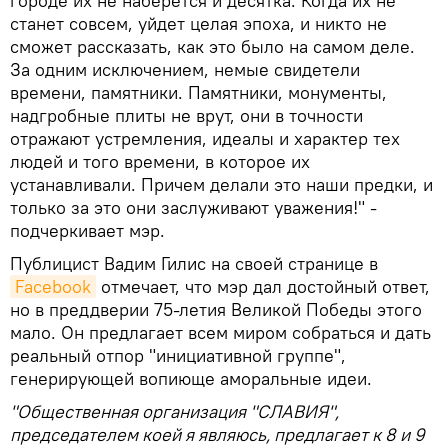
городе их не наберется и десятка. Когда их не
станет совсем, уйдет целая эпоха, и никто не
сможет рассказать, как это было на самом деле.
За одним исключением, немые свидетели
времени, памятники. Памятники, монументы,
надгробные плиты не врут, они в точности
отражают устремления, идеалы и характер тех
людей и того времени, в которое их
устанавливали. Причем делали это наши предки, и
только за это они заслуживают уважения!" -
подчеркивает мэр.
Публицист Вадим Гилис на своей странице в
Facebook
отмечает, что мэр дал достойный ответ,
но в преддверии 75-летия Великой Победы этого
мало. Он предлагает всем миром собраться и дать
реальный отпор "инициативной группе",
генерирующей вопиюще аморальные идеи.
"Общественная организация "СЛАВИЯ",
председателем коей я являюсь, предлагает к 8 и 9