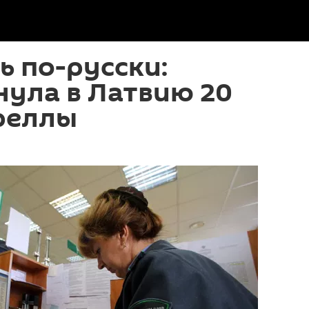
ь по-русски:
нула в Латвию 20
реллы