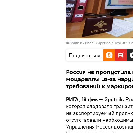
© Sputnik / Игорь Зарембо
/
Перейти в 
Подписаться
Россия не пропустила 
моцареллы из-за нару
требований к маркиро
РИГА, 19 фев — Sputnik.
Рос
которая следовала транзит
на экспортируемый продук
отсутствовали необходимы
Управления Россельхознад