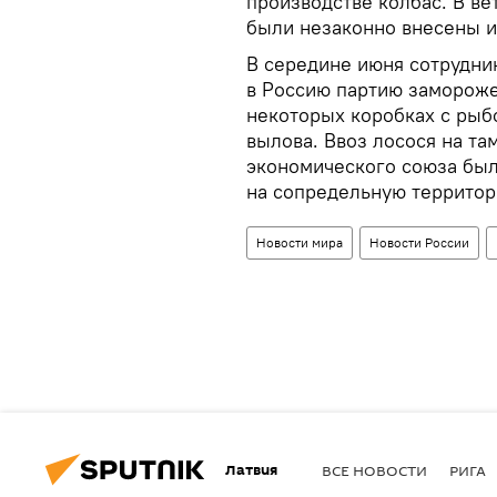
производстве колбас. В в
были незаконно внесены 
В середине июня сотрудни
в Россию партию замороже
некоторых коробках с рыб
вылова. Ввоз лосося на т
экономического союза был
на сопредельную территор
Новости мира
Новости России
Латвия
ВСЕ НОВОСТИ
РИГА