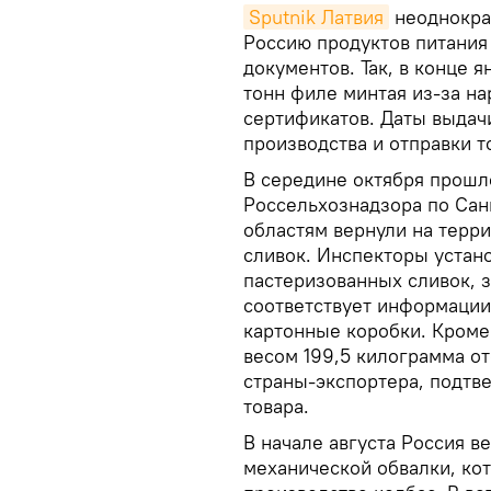
Sputnik Латвия
неоднократ
Россию продуктов питани
документов. Так, в конце 
тонн филе минтая из-за н
сертификатов. Даты выдач
производства и отправки т
В середине октября прошл
Россельхознадзора по Сан
областям вернули на терри
сливок. Инспекторы устан
пастеризованных сливок, 
соответствует информации
картонные коробки. Кроме 
весом 199,5 килограмма о
страны-экспортера, подт
товара.
В начале августа Россия в
механической обвалки, ко