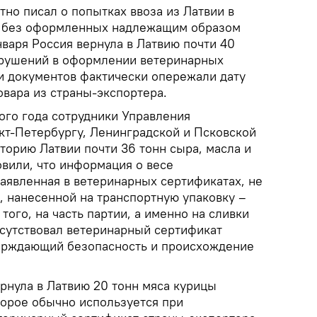
но писал о попытках ввоза из Латвии в
я без оформленных надлежащим образом
января Россия вернула в Латвию почти 40
арушений в оформлении ветеринарных
и документов фактически опережали дату
овара из страны-экспортера.
ого года сотрудники Управления
кт-Петербургу, Ленинградской и Псковской
торию Латвии почти 36 тонн сыра, масла и
овили, что информация о весе
заявленная в ветеринарных сертификатах, не
, нанесенной на транспортную упаковку –
того, на часть партии, а именно на сливки
тсутствовал ветеринарный сертификат
верждающий безопасность и происхождение
ернула в Латвию 20 тонн мяса курицы
торое обычно используется при