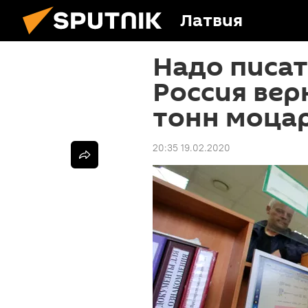
Латвия
Надо писат
Россия вер
тонн моца
20:35 19.02.2020