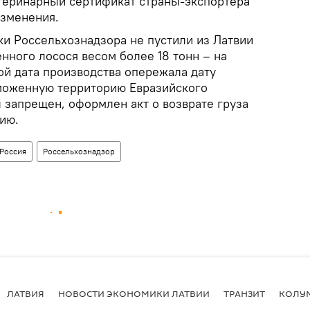
етеринарный сертификат страны-экспортера
изменения.
ки Россельхознадзора не пустили из Латвии
нного лосося весом более 18 тонн – на
ой дата производства опережала дату
аможенную территорию Евразийского
 запрещен, оформлен акт о возврате груза
ию.
Россия
Россельхознадзор
ЛАТВИЯ
НОВОСТИ ЭКОНОМИКИ ЛАТВИИ
ТРАНЗИТ
КОЛУ