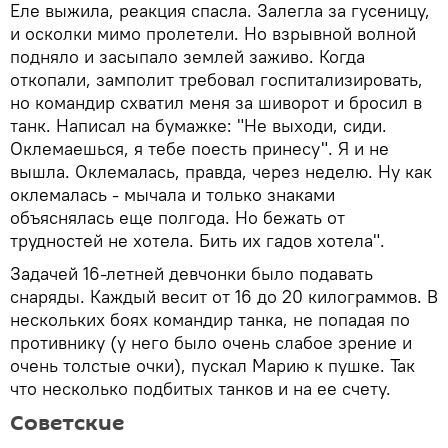
Еле выжила, реакция спасла. Залегла за гусеницу,
и осколки мимо пролетели. Но взрывной волной
подняло и засыпало землей заживо. Когда
откопали, замполит требовал госпитализировать,
но командир схватил меня за шиворот и бросил в
танк. Написал на бумажке: "Не выходи, сиди.
Оклемаешься, я тебе поесть принесу". Я и не
вышла. Оклемалась, правда, через неделю. Ну как
оклемалась - мычала и только знаками
объяснялась еще полгода. Но бежать от
трудностей не хотела. Бить их гадов хотела".
Задачей 16-летней девчонки было подавать
снаряды. Каждый весит от 16 до 20 килограммов. В
нескольких боях командир танка, не попадая по
противнику (у него было очень слабое зрение и
очень толстые очки), пускал Марию к пушке. Так
что несколько подбитых танков и на ее счету.
Советские