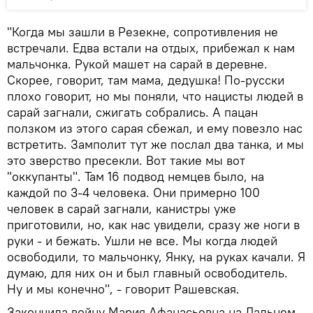
"Когда мы зашли в Резекне, сопротивления не
встречали. Едва встали на отдых, прибежал к нам
мальчонка. Рукой машет на сарай в деревне.
Скорее, говорит, там мама, дедушка! По-русски
плохо говорит, но мы поняли, что нацисты людей в
сарай загнали, сжигать собрались. А пацан
ползком из этого сарая сбежал, и ему повезло нас
встретить. Замполит тут же послал два танка, и мы
это зверство пресекли. Вот такие мы вот
"оккупанты". Там 16 подвод немцев было, на
каждой по 3-4 человека. Они примерно 100
человек в сарай загнали, канистры уже
приготовили, но, как нас увидели, сразу же ноги в
руки - и бежать. Ушли не все. Мы когда людей
освободили, то мальчонку, Янку, на руках качали. Я
думаю, для них он и был главный освободитель.
Ну и мы конечно", - говорит Рашевская.
Закончила войну Мария Афанасьевна на Дальнем