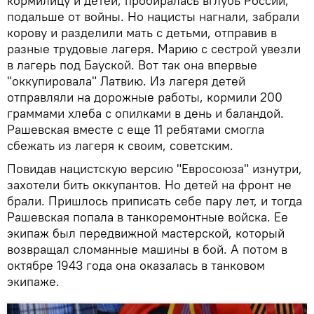
кормилицу и детей, пробиралась вглубь России,
подальше от войны. Но нацисты нагнали, забрали
корову и разделили мать с детьми, отправив в
разные трудовые лагеря. Марию с сестрой увезли
в лагерь под Бауской. Вот так она впервые
"оккупировала" Латвию. Из лагеря детей
отправляли на дорожные работы, кормили 200
граммами хлеба с опилками в день и баландой.
Рашевская вместе с еще 11 ребятами смогла
сбежать из лагеря к своим, советским.
Повидав нацистскую версию "Евросоюза" изнутри,
захотели бить оккупантов. Но детей на фронт не
брали. Пришлось приписать себе пару лет, и тогда
Рашевская попала в танкоремонтные войска. Ее
экипаж был передвижной мастерской, который
возвращал сломанные машины в бой. А потом в
октябре 1943 года она оказалась в танковом
экипаже.