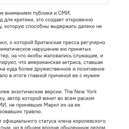
ым вниманием публики и СМИ,
 для критики, это создает откровенно
у, которую способны выдержать далеко не
кл, о которой британская пресса регулярно
стематическое нарушение ею принятых
тер, на что якобы жаловались служащие, и
лируют, что американская актриса, ставшая
 на куда более дружественное и позитивное
тало в итоге главной причиной ее с мужем
олее экзотические версии. The New York
у, автор которой винит во всем расизм
МИ, не принявших Маркл из-за ее
зовавших травлю.
от официального статуса члена королевского
астым, но в общем вполне обыденным делом.