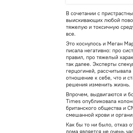
В сочетании с пристрастн
выискивающих любой повод
тяжелую и токсичную сред
все.
Это коснулось и Меган Мар
писала негативно: про си
правил, про тяжелый харак
так далее. Эксперты спеку
герцогиней, рассчитывала
отношение к себе, что и с
решения изменить жизнь.
Впрочем, выдвигаются и б
Times опубликовала колонк
британского общества и С
смешанной крови и органи
Как бы то ни было, отказ 
дома является не очень ч