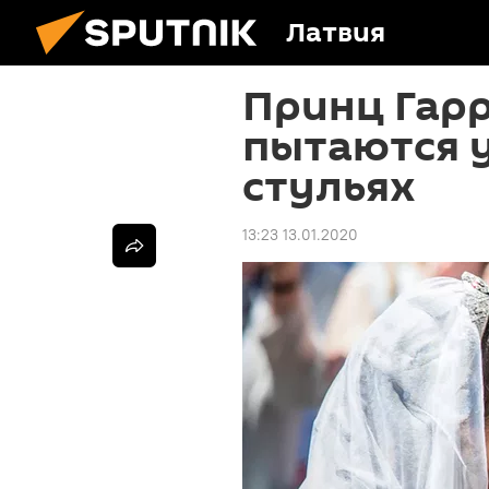
Латвия
Принц Гарр
пытаются у
стульях
13:23 13.01.2020