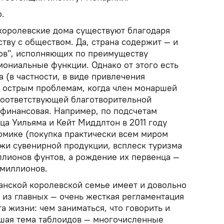
.
королевские дома существуют благодаря
тву с обществом. Да, страна содержит — и
ов", исполняющих по преимуществу
мониальные функции. Однако от этого есть
а (в частности, в виде привлечения
 острым проблемам, когда член монаршей
соответствующей благотворительной
 финансовая. Например, по подсчетам
ца Уильяма и Кейт Миддлтон в 2011 году
омике (покупка практически всем миром
ажи сувенирной продукции, всплеск туризма
ллионов фунтов, а рождение их первенца —
 миллионов.
анской королевской семье имеет и довольно
 из главных — очень жесткая регламентация
а жизни: чем заниматься, что говорить и
шая тема таблоидов — многочисленные