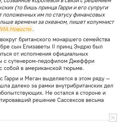
, созванное королевой в связи с решением
ских (то бишь принца Гарри и его супруги
от положенных им по статусу финансовых
ольше времени за океаном, пишет колумнист
ИА Новости
.
вокруг британского монаршего семейства
ябре сын Елизаветы II принц Эндрю был
ться от исполнения официальных
бы с сутенером-педофилом Джеффри
 собой в американской тюрьме.
 Гарри и Меган выделяется в этом ряду —
ышла далеко за рамки внутрибританских дел
юбопытствующих. Не остался в стороне и
нтировавший решение Сассексов весьма