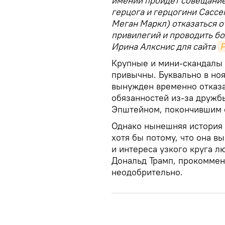
имений пройдет совещание
герцога и герцогини Сассек
Меган Маркл) отказаться 
привилегий и проводить б
Ирина Алкснис для сайта
Р
Крупные и мини-скандалы 
привычны. Буквально в но
вынужден временно отказа
обязанностей из-за друж
Эпштейном, покончившим с
Однако нынешняя история с
хотя бы потому, что она в
и интереса узкого круга л
Дональд Трамп, прокомме
неодобрительно.