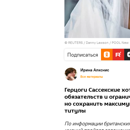
©
REUTERS
/ Danny Lawson / POOL New
Подписаться
Ирина Алкснис
Все материалы
Герцоги Сассекские хот
обязательств и ограни
но сохранить максиму
титулы
По информации британских