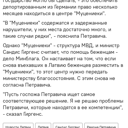
государство могло бы сделать, - это обеспечить
депортированным из Германии право несколько
месяцев находиться в центре "Муцениеки".
"В "Муцениеки" содержатся и задержанные
нарушители, у них места достаточно много, и
такие случаи редки", - пояснила Петравича.
Однако "Муцениеки" - структура МВД, и министр
Сандис Гиргенс считает, что помощь беженцам -
дело Минблага. Он настаивает на том, что если
снова въехавших в Латвию беженцев разместить в
"Муцениеки", то этот центр нужно передать
министерству благосостояния. С этим снова не
согласна Петравича.
"Пусть госпожа Петравича ищет самое
соответствующее решение. Я не решаю проблемы
Петравичи, которые находятся в ее компетенции",
- сказал Гиргенс.
Новости Латвии
Латвия
Сандис Гиргенс
Рамона Петравича