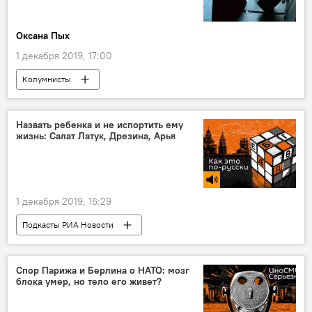
Оксана Пых
1 декабря 2019, 17:00
Колумнисты
Назвать ребенка и не испортить ему
жизнь: Салат Латук, Дрезина, Арья
1 декабря 2019, 16:29
Подкасты РИА Новости
Радио Sputnik Латвия
имя
мода
ребенок
Спор Парижа и Берлина о НАТО: мозг
блока умер, но тело его живет?