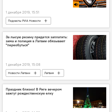
1 декабря 2019, 15:51
Подкасты РИА Новости
Радио Sputnik Латвия
НАТО
Россия
Париж
Берлин
За лысую резину придется заплатить:
зима и полиция в Латвии обязывают
"переобуться"
1 декабря 2019, 15:08
Новости Латвии
Латвия
Праздник близко! В Риге вечером
зажгут рождественскую елку