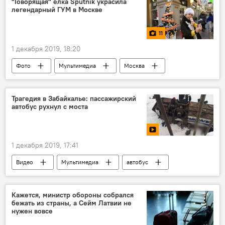
"Говорящая" елка Sputnik украсила
легендарный ГУМ в Москве
11
1 декабря 2019, 18:20
Фото
Мультимедиа
Москва
ель
Трагедия в Забайкалье: пассажирский
автобус рухнул с моста
1 декабря 2019, 17:41
Видео
Мультимедиа
автобус
трагедия
Россия
Забайкальский край
Кажется, министр обороны собрался
бежать из страны, а Сейм Латвии не
нужен вовсе