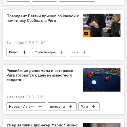
Кубок мира по биатлону
Президент Латвии пришел со свечой к
памятнику Свободы в Риге
1 декабря 2019, 12:57
Видео
Мультимедиа
Рига
памятник Свободы
Эгилс Левитс
президент
Российские дипломаты и ветераны:
Рига готовится к Дню неизвестного
солдата
1 декабря 2019, 12:19
Новости Латвии
ветераны
Рига
посольство РФ в Латвии
Умер великий дирижер Марис Янсонс