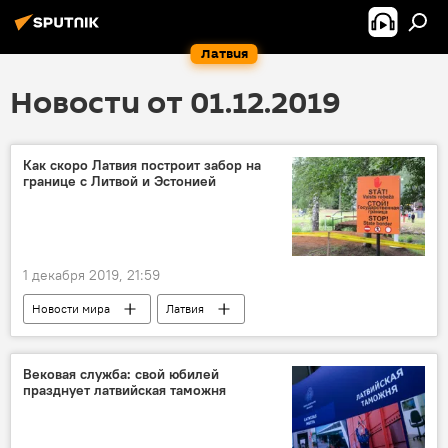
Латвия
Новости от 01.12.2019
Как скоро Латвия построит забор на
границе с Литвой и Эстонией
1 декабря 2019, 21:59
Новости мира
Латвия
Шенгенская зона
Шенгенская виза
Евросоюз
Вековая служба: свой юбилей
празднует латвийская таможня