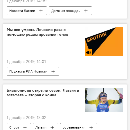
1 декабря 2019, 14:39
Новости Латвии
Домская площадь
Рига
Рождество в Риге
рождественская ель
Мы все умрем. Лечение рака с
помощью редактирования генов
1 декабря 2019, 14:01
Подкасты РИА Новости
Радио Sputnik Латвия
здоровье
Биатлонисты открыли сезон: Латвия в
эстафете – вторая с конца
1 декабря 2019, 13:32
Спорт
Латвия
соревнования