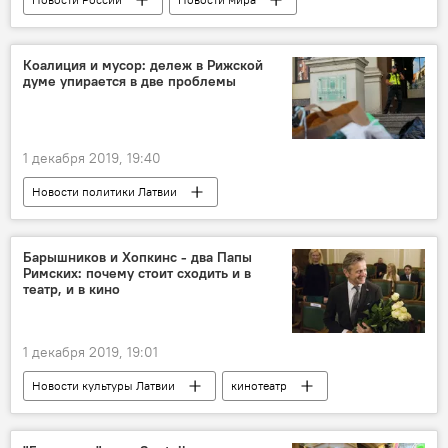
Россия
Украина
Владимир Зеленский
Владимир Путин
Коалиция и мусор: дележ в Рижской
думе упирается в две проблемы
1 декабря 2019, 19:40
Новости политики Латвии
Роспуск Рижской думы: что дальше
Латвия
Рига
Олег Буров
Рижская дума
Барышников и Хопкинс - два Папы
Римских: почему стоит сходить и в
театр, и в кино
1 декабря 2019, 19:01
Новости культуры Латвии
кинотеатр
премьера
Михаил Барышников