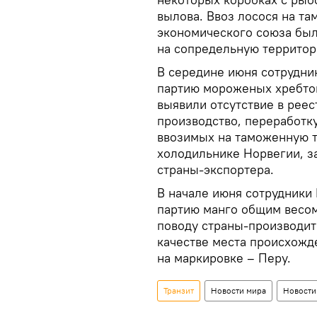
вылова. Ввоз лосося на т
экономического союза был
на сопредельную территор
В середине июня сотрудни
партию мороженых хребтов
выявили отсутствие в рее
производство, переработку
ввозимых на таможенную 
холодильнике Норвегии, з
страны-экспортера.
В начале июня сотрудники
партию манго общим весом
поводу страны-производит
качестве места происхожд
на маркировке – Перу.
Транзит
Новости мира
Новости