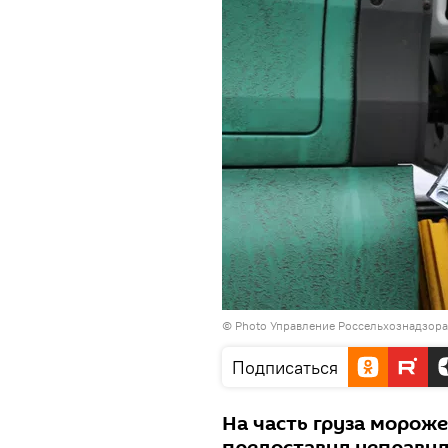
© Photo
Управление Россельхознадзора 
Подписаться
На часть груза морож