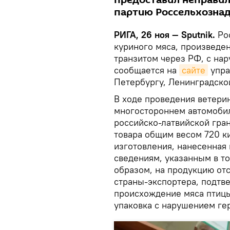
предоставил неправи
партию Россельхознад
РИГА, 26 ноя — Sputnik.
Рос
куриного мяса, произведен
транзитом через РФ, с на
сообщается на
сайте
упра
Петербургу, Ленинградско
В ходе проведения ветери
многостороннем автомобил
российско-латвийской гран
товара общим весом 720 к
изготовления, нанесенная 
сведениям, указанным в т
образом, на продукцию от
страны-экспортера, подтв
происхождение мяса птицы
упаковка с нарушением ге