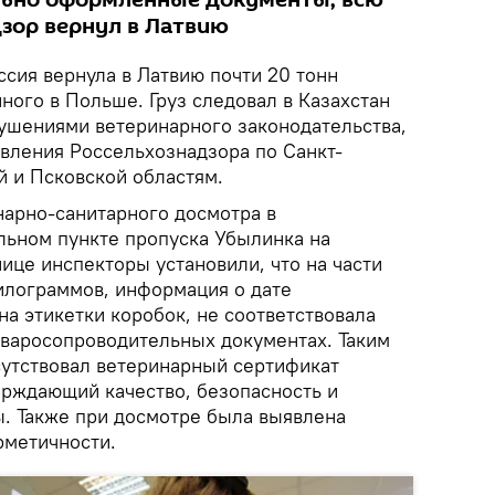
льно оформленные документы, всю
зор вернул в Латвию
сия вернула в Латвию почти 20 тонн
ного в Польше. Груз следовал в Казахстан
рушениями ветеринарного законодательства,
вления Россельхознадзора по Санкт-
й и Псковской областям.
нарно-санитарного досмотра в
ьном пункте пропуска Убылинка на
ице инспекторы установили, что на части
илограммов, информация о дате
на этикетки коробок, не соответствовала
оваросопроводительных документах. Таким
сутствовал ветеринарный сертификат
ерждающий качество, безопасность и
. Также при досмотре была выявлена
рметичности.