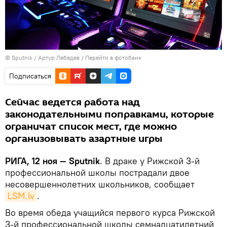
© Sputnik / Артур Лебедев
/
Перейти в фотобанк
Подписаться
Сейчас ведется работа над
законодательными поправками, которые
ограничат список мест, где можно
организовывать азартные игры
РИГА, 12 ноя — Sputnik
. В драке у Рижской 3-й
профессиональной школы пострадали двое
несовершеннолетних школьников, сообщает
LSM.lv
.
Во время обеда учащийся первого курса Рижской
3-й профессиональной школы семнадцатилетний