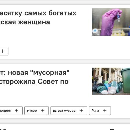
есятку самых богатых
сская женщина
: новая "мусорная"
асторожила Совет по
вопрос
мусор
вывоз мусора
Рига