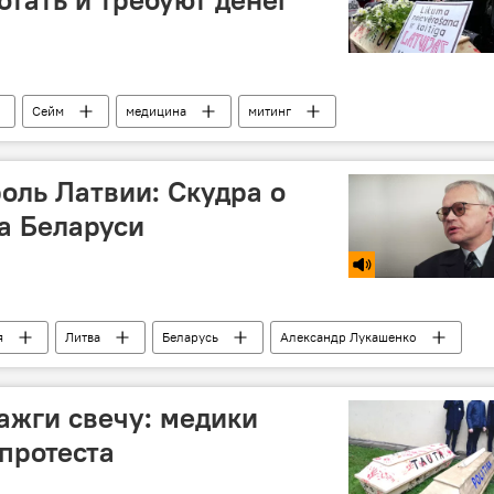
Сейм
медицина
митинг
оль Латвии: Скудра о
а Беларуси
я
Литва
Беларусь
Александр Лукашенко
президент
зажги свечу: медики
протеста