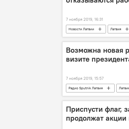
7 ноября 2019, 16:31
Новости Латвии
Латвия
Возможна новая р
визите президент
7 ноября 2019, 15:57
Радио Sputnik Латвия
Латви
Оярс Скудра
геополитика
Приспусти флаг, 
продолжат акции 