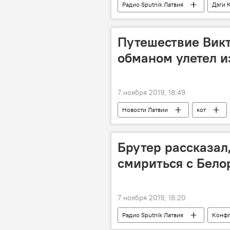
Радио Sputnik Латвия
Дэги 
Латвия
министр
Путешествие Викт
обманом улетел и
7 ноября 2019, 18:49
Новости Латвии
кот
Брутер рассказал
смириться с Бело
7 ноября 2019, 18:20
Радио Sputnik Латвия
Конфл