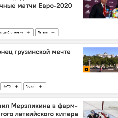
очные матчи Евро-2020
виша Стоянович
Латвия
нец грузинской мечте
НАТО
Грузия
вил Мерзликина в фарм-
угого латвийского кипера