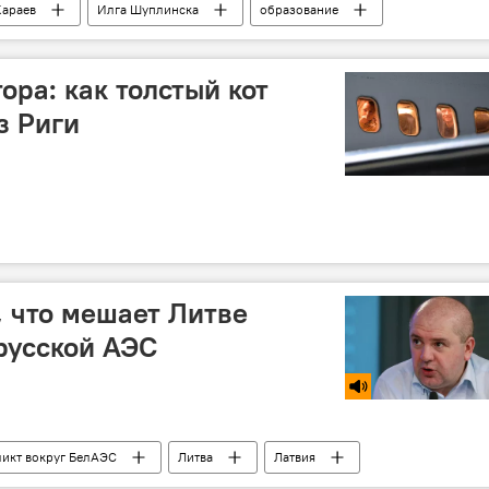
Караев
Илга Шуплинска
образование
ора: как толстый кот
з Риги
, что мешает Литве
русской АЭС
икт вокруг БелАЭС
Литва
Латвия