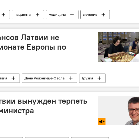
пациенты
медицина
лечение
нсов Латвии не
ионате Европы по
твия
Дана Рейзниеце-Озола
Грузия
твии вынужден терпеть
 министра