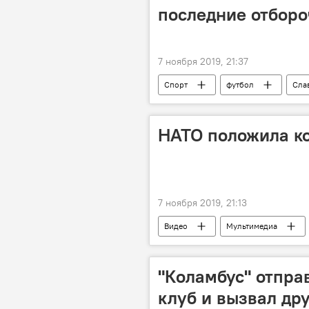
последние отбор
7 ноября 2019, 21:37
Спорт
футбол
Сла
НАТО положила ко
7 ноября 2019, 21:13
Видео
Мультимедиа
"Коламбус" отпра
клуб и вызвал др