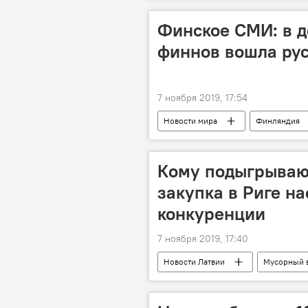
Владимир Брутер
БелАЭС
Финское СМИ: в д
финнов вошла ру
7 ноября 2019, 17:54
Новости мира
Финляндия
Кому подыгрывают
закупка в Риге н
конкуренции
7 ноября 2019, 17:40
Новости Латвии
Мусорный 
закупка