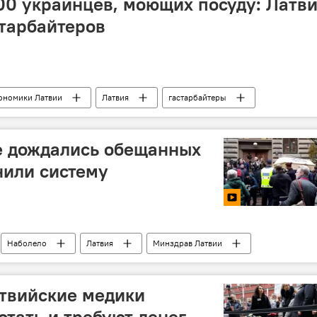
100 украинцев, моющих посуду: Латв
тарбайтеров
ономики Латвии
Латвия
гастарбайтеры
ство благосостояния
е дождались обещанных
нили систему
Наболело
Латвия
Минздрав Латвии
медицина
митинг
атвийские медики
отать и требуют денег