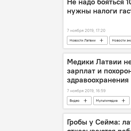
Не надо бояться 
нужны налоги гас
7 ноября 2019, 17:20
Новости Латвии
Новости эк
Рамона Петравича
Министер
Медики Латвии н
зарплат и похоро
здравоохранения
7 ноября 2019, 16:59
Видео
Мультимедиа
здоровье
медики
Гробы у Сейма: л
отказываются раб