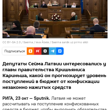
CC BY-SA 2.0
/
Saeima / Ieva Ābele
/
Saeima sanāk uz pirmo sēdi
Подписаться
Депутаты Сейма Латвии интересовались у
главы правительства Кришьяниса
Кариньша, какой он прогнозирует уровень
поступлений в бюджет от конфискации
незаконно нажитых средств
РИГА, 23 окт — Sputnik.
Латвия не может
рассчитывать на поступление конфискованных
средств в бюджет, чтобы выполнить обязательства