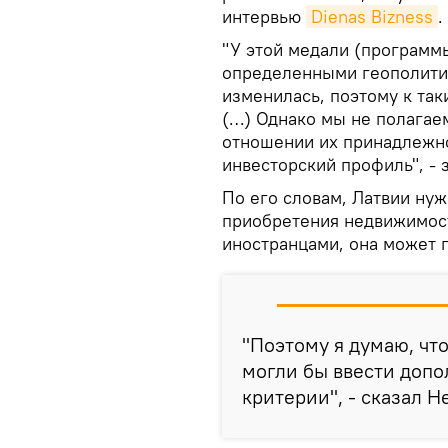
интервью
Dienas Bizness
.
"У этой медали (программы
определенными геополити
изменилась, поэтому к та
(…) Однако мы не полагаем
отношении их принадлежнос
инвесторский профиль", - 
По его словам, Латвии ну
приобретения недвижимост
иностранцами, она может п
"Поэтому я думаю, чт
могли бы ввести доп
критерии", - сказал Н