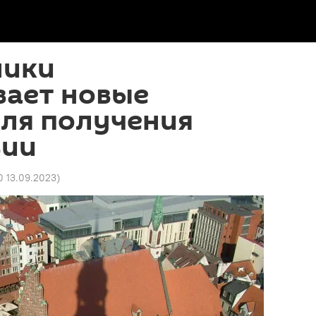
мики
вает новые
для получения
вии
0 13.09.2023
)