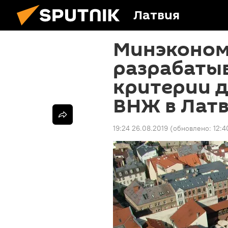
Латвия
Минэконо
разрабаты
критерии 
ВНЖ в Лат
19:24 26.08.2019
(обновлено:
12:4