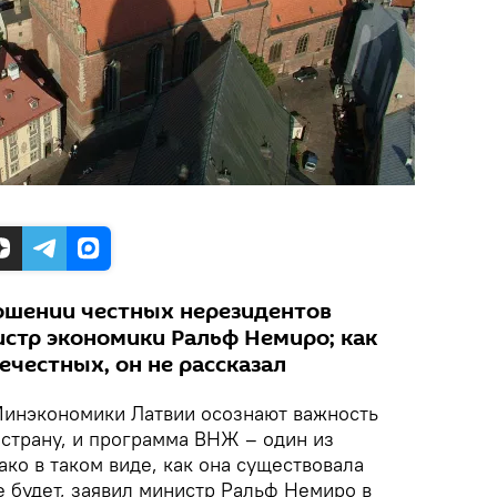
ошении честных нерезидентов
истр экономики Ральф Немиро; как
ечестных, он не рассказал
инэкономики Латвии осознают важность
 страну, и программа ВНЖ – один из
ко в таком виде, как она существовала
е будет, заявил министр Ральф Немиро в