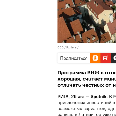
CC0
/
PxHere
/
Подписаться
Программа ВНЖ в отн
хорошая, считает мин
отличать честных от н
РИГА, 26 авг — Sputnik.
В М
привлечения инвестиций в
возможных вариантов, одна
раньше в Латвии, ее уже н