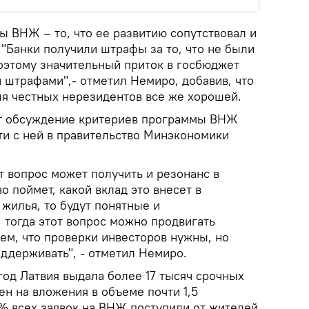
ы ВНЖ – то, что ее развитию сопутствовал и
"Банки получили штрафы за то, что не были
оэтому значительный приток в госбюджет
 штрафами",- отметил Немиро, добавив, что
я честных нерезидентов все же хорошей.
ет обсуждение критериев программы ВНЖ
ти с ней в правительство Минэкономики
от вопрос может получить и резонанс в
о поймет, какой вклад это внесет в
 жилья, то будут понятные и
 тогда этот вопрос можно продвигать
ем, что проверки инвесторов нужны, но
ддерживать", - отметил Немиро.
год Латвия выдала более 17 тысяч срочных
ен на вложения в объеме почти 1,5
% всех заявок на ВНЖ поступили от жителей