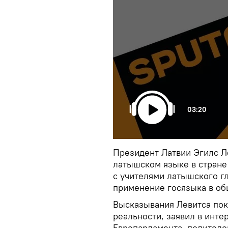
03:20
Президент Латвии Эгилс 
латышском языке в стране
с учителями латышского г
применение госязыка в об
Высказывания Левитса пок
реальности, заявил в инт
Европарламента, политолог