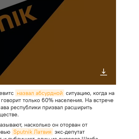
Левитс
назвал абсурдной
ситуацию, когда на
 говорит только 60% населения. На встрече
лава республики призвал расширить
ществе.
азывают, насколько он оторван от
ервью
Sputnik Латвия
экс-депутат
 и публицист, один из лидеров Штаба