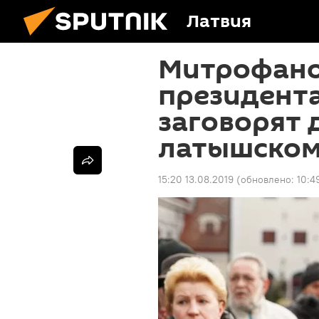
Латвия
Митрофано
президента
заговорят 
латышско
15:20 13.08.2019
(обновлено:
10:4