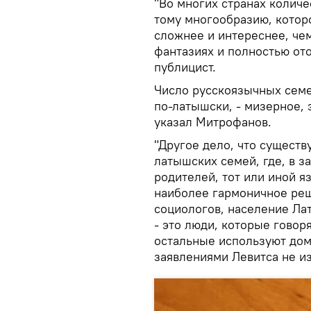
"Во многих странах колич
тому многообразию, котор
сложнее и интереснее, че
фантазиях и полностью ото
публицист.
Число русскоязычных семе
по-латышски, - мизерное, 
указал Митрофанов.
"Другое дело, что сущест
латышских семей, где, в з
родителей, тот или иной 
наиболее гармоничное реш
социологов, население Лат
- это люди, которые говор
остальные используют дом
заявлениями Левитса не и