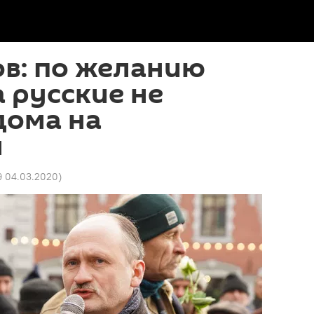
в: по желанию
 русские не
дома на
м
9 04.03.2020
)