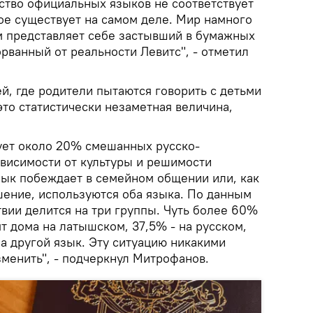
ество официальных языков не соответствует
ое существует на самом деле. Мир намного
м представляет себе застывший в бумажных
рванный от реальности Левитс", - отметил
й, где родители пытаются говорить с детьми
это статистически незаметная величина,
вует около 20% смешанных русско-
ависимости от культуры и решимости
язык побеждает в семейном общении или, как
ение, используются оба языка. По данным
вии делится на три группы. Чуть более 60%
ят дома на латышском, 37,5% - на русском,
а другой язык. Эту ситуацию никакими
зменить", - подчеркнул Митрофанов.