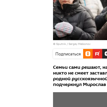
© Sputnik / Sergey Melkonov
Подписаться
Семьи сами решают, на
никто не смеет застав
родной русскоязычной
подчеркнул Мирослав