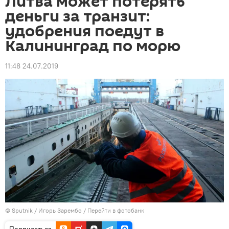
Литва может потерять
деньги за транзит:
удобрения поедут в
Калининград по морю
11:48 24.07.2019
© Sputnik / Игорь Зарембо
/
Перейти в фотобанк
Подписаться