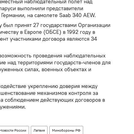
совместный наблюдательный полет над
ларуси выполнили представители
 Германии, на самолете Saab 340 AEW.
у был принят 27 государствами Организации
ичеству в Европе (ОБСЕ) в 1992 году в
ент участниками договора являются 34
 возможность проведения наблюдательных
ие над территориями государств-членов для
руженных силах, военных объектах и
содействие укреплению доверия между
ршенствование механизмов контроля за
за соблюдением действующих договоров в
ружениями.
Новости России
Латвия
Минобороны РФ