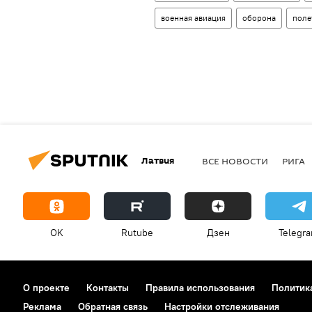
военная авиация
оборона
поле
Латвия
ВСЕ НОВОСТИ
РИГА
OK
Rutube
Дзен
Telegr
О проекте
Контакты
Правила использования
Политик
Реклама
Обратная связь
Настройки отслеживания