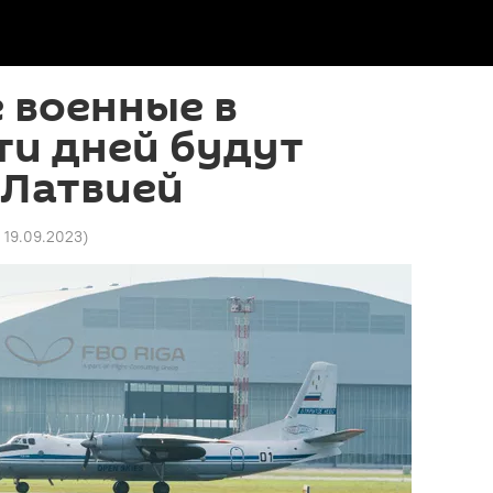
 военные в
ти дней будут
 Латвией
5 19.09.2023
)