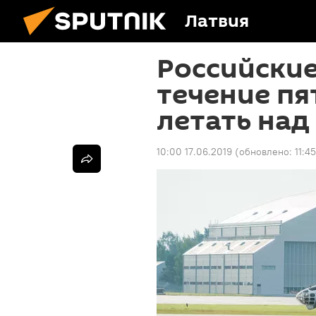
Латвия
Российские
течение пя
летать над
10:00 17.06.2019
(обновлено:
11:4