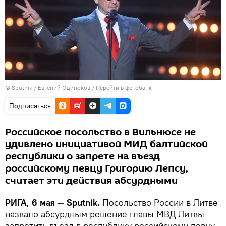
© Sputnik / Евгений Одиноков
/
Перейти в фотобанк
Подписаться
Российское посольство в Вильнюсе не
удивлено инициативой МИД балтийской
республики о запрете на въезд
российскому певцу Григорию Лепсу,
считает эти действия абсурдными
РИГА, 6 мая — Sputnik.
Посольство России в Литве
назвало абсурдным решение главы МВД Литвы
запретить въезд в республику российскому певцу