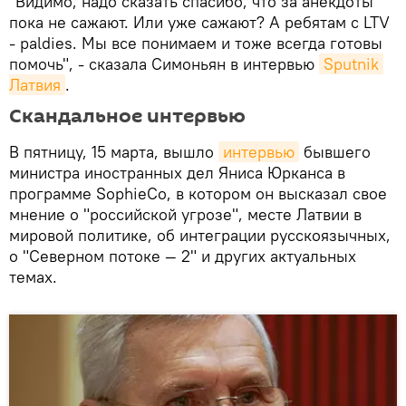
"Видимо, надо сказать спасибо, что за анекдоты
пока не сажают. Или уже сажают? А ребятам с LTV
- paldies. Мы все понимаем и тоже всегда готовы
помочь", - сказала Симоньян в интервью
Sputnik 
Латвия
.
Скандальное интервью
В пятницу, 15 марта, вышло
интервью
бывшего
министра иностранных дел Яниса Юрканса в
программе SophieCo, в котором он высказал свое
мнение о "российской угрозе", месте Латвии в
мировой политике, об интеграции русскоязычных,
о "Северном потоке — 2" и других актуальных
темах.