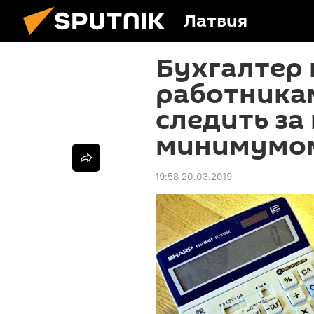
Латвия
Бухгалтер 
работника
следить за
минимумо
19:58 20.03.2019