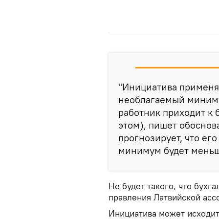
"Инициатива примен
необлагаемый миниму
работник приходит к 
этом), пишет обоснов
прогнозирует, что е
минимум будет меньше
Не будет такого, что бухга
правления Латвийской асс
Инициатива может исходить