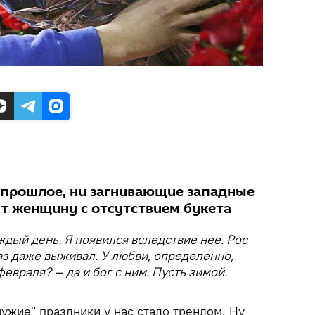
 прошлое, ни загнивающие западные
т женщину с отсутствием букета
ждый день. Я появился вследствие нее. Рос
аз даже выживал. У любви, определенно,
февраля? — да и бог с ним. Пусть зимой.
ужие" праздники у нас стало трендом. Ну