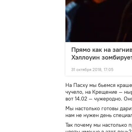
Прямо как на загн
Хэллоуин зомбируе
31 октября 2018, 17:05
На Пасху мы бьемся краш
чучело, на Крещение — ныр
вот 14.02 — чужеродно. Он
Мы настолько готовы дари
нам не нужен день специа
Так почему мы настолько 
цветы именно в этот день?