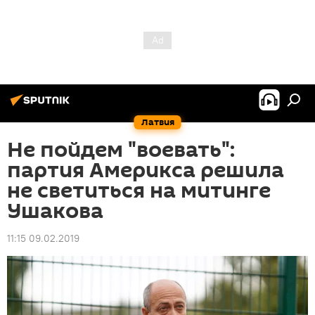
Латвия
Не пойдем "воевать":
партия Америкса решила
не светиться на митинге
Ушакова
11:15 09.02.2019