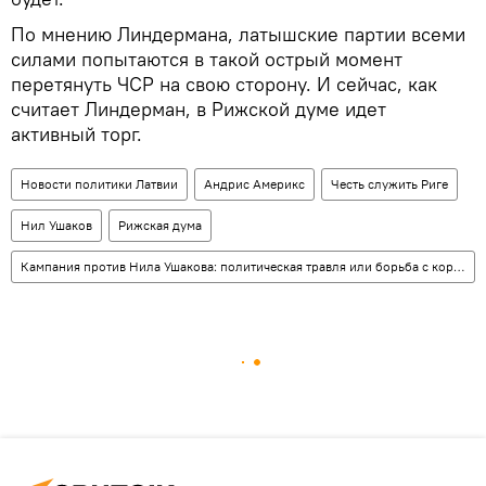
По мнению Линдермана, латышские партии всеми
силами попытаются в такой острый момент
перетянуть ЧСР на свою сторону. И сейчас, как
считает Линдерман, в Рижской думе идет
активный торг.
Новости политики Латвии
Андрис Америкс
Честь служить Риге
Нил Ушаков
Рижская дума
Кампания против Нила Ушакова: политическая травля или борьба с коррупцией