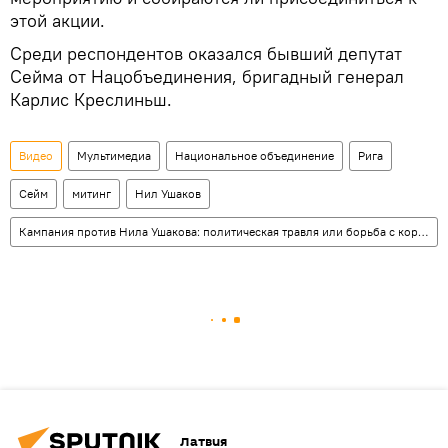
этой акции.
Среди респондентов оказался бывший депутат
Сейма от Нацобъединения, бригадный генерал
Карлис Креслиньш.
Видео
Мультимедиа
Национальное объединение
Рига
Сейм
митинг
Нил Ушаков
Кампания против Нила Ушакова: политическая травля или борьба с коррупцией
Латвия