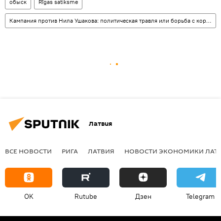
обыск
Rīgas satiksme
Кампания против Нила Ушакова: политическая травля или борьба с коррупцией
Латвия
ВСЕ НОВОСТИ
РИГА
ЛАТВИЯ
НОВОСТИ ЭКОНОМИКИ ЛАТ
OK
Rutube
Дзен
Telegram