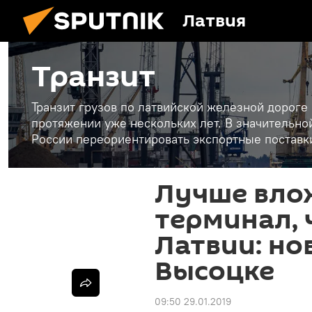
Латвия
Транзит
Транзит грузов по латвийской железной дороге
протяжении уже нескольких лет. В значительн
России переориентировать экспортные поставки
Лучше вло
терминал, 
Латвии: но
Высоцке
09:50 29.01.2019