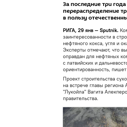
За последние три года
перераспределение тр
в пользу отечественн
РИГА, 29 янв — Sputnik.
Ком
заинтересованности в стр
нефтяного кокса, угля и о
Эксперты отмечают, что в
оправдан для нефтяных ко
с латвийских и дальневост
ориентированность, пише
Проект строительства сух
на встрече главы региона
"Лукойла" Вагита Алекпер
правительства.