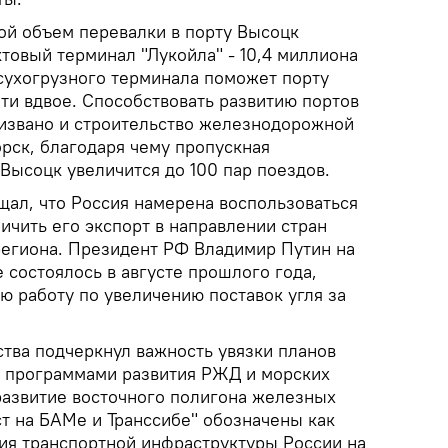
ой объем перевалки в порту Высоцк
товый терминал "Лукойла" - 10,4 миллиона
 сухогрузного терминала поможет порту
ти вдвое. Способствовать развитию портов
извано и строительство железнодорожной
рск, благодаря чему пропускная
Высоцк увеличится до 100 пар поездов.
щал, что Россия намерена воспользоваться
личить его экспорт в направлении стран
региона. Президент РФ Владимир Путин на
 состоялось в августе прошлого года,
ю работу по увеличению поставок угля за
ства подчеркнул важность увязки планов
с программами развития РЖД и морских
 развитие восточного полигона железных
ст на БАМе и Транссибе" обозначены как
ия транспортной инфраструктуры России на