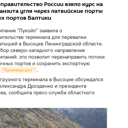
 правительство России взяло курс на
анзита угля через латвийские порты
ых портов Балтики
пания "Лукойл" заявила о
оительстве терминала для перевалки
катышей в Высоцке Ленинградской области.
ыбор северо-западного направления
мпаний: это позволит перенаправить потоки
очных портов и сохранить экспортную
т
"Коммерсант"
.
огрузного терминала в Высоцке обсуждался
 Александра Дрозденко и президента
ова, сообщила пресс-служба областного