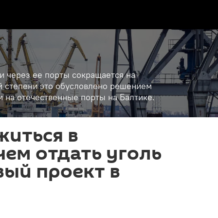
 и через ее порты сокращается на
ой степени это обусловлено решением
 на отечественные порты на Балтике.
житься в
чем отдать уголь
вый проект в