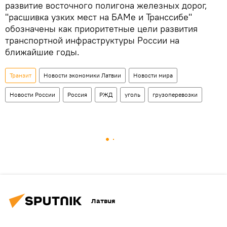
развитие восточного полигона железных дорог,
"расшивка узких мест на БАМе и Транссибе"
обозначены как приоритетные цели развития
транспортной инфраструктуры России на
ближайшие годы.
Транзит
Новости экономики Латвии
Новости мира
Новости России
Россия
РЖД
уголь
грузоперевозки
Латвия