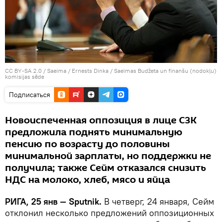
CC BY-SA 2.0
/
Saeima / Ernests Dinka
/
Saeimas Budžeta un finanšu (nodokļu)
komisijas sēde
Подписаться
Новоиспеченная оппозиция в лице СЗК
предложила поднять минимальную
пенсию по возрасту до половины
минимальной зарплаты, но поддержки не
получила; также Сейм отказался снизить
НДС на молоко, хлеб, мясо и яйца
РИГА, 25 янв — Sputnik.
В четверг, 24 января, Сейм
отклонил несколько предложений оппозиционных