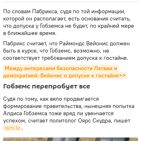
По словам Пабрикса, судя по той информации,
которой он располагает, есть основания считать,
что допуска у Гобземса не будет, по крайней мере
в ближайшее время.
Пабрикс считает, что Раймондс Вейонис должен
быть в курсе, что Гобземс, возможно, не
соответствует требованиям допуска к гостайне.
Между интересами безопасности Латвии и 
демократией: Вейонис о допуске к гостайне>>
Гобземс перепробует все
Судя по тому, как вяло продвигается
формирование правительства, нынешняя попытка
Алдиса Гобземса тоже вряд ли увенчается
успехом, считает политолог Оярс Скудра, пишет
lsm.lv
.