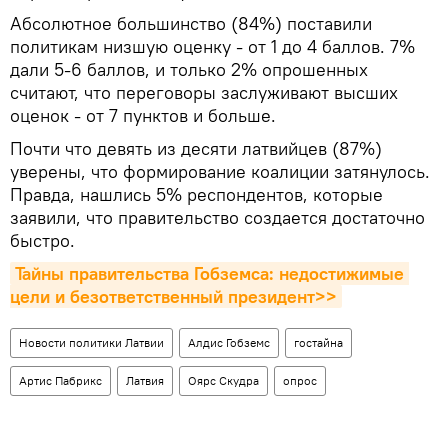
Абсолютное большинство (84%) поставили
политикам низшую оценку - от 1 до 4 баллов. 7%
дали 5-6 баллов, и только 2% опрошенных
считают, что переговоры заслуживают высших
оценок - от 7 пунктов и больше.
Почти что девять из десяти латвийцев (87%)
уверены, что формирование коалиции затянулось.
Правда, нашлись 5% респондентов, которые
заявили, что правительство создается достаточно
быстро.
Тайны правительства Гобземса: недостижимые 
цели и безответственный президент>>
Новости политики Латвии
Алдис Гобземс
гостайна
Артис Пабрикс
Латвия
Оярс Скудра
опрос