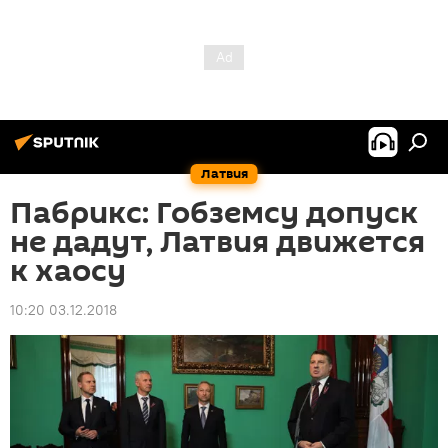
Латвия
Пабрикс: Гобземсу допуск
не дадут, Латвия движется
к хаосу
10:20 03.12.2018