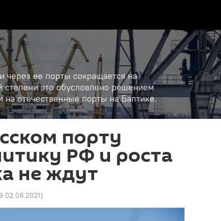
 и через ее порты сокращается на
ой степени это обусловлено решением
 на отечественные порты на Балтике.
сском порту
итику РФ и роста
а не ждут
29 02.06.2021
)