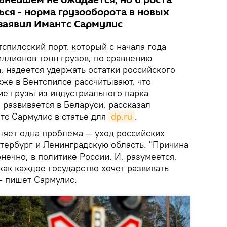
ьнейшем не ожидается, но и роста
ься - норма грузооборота в новых
 заявил Имантс Сармулис
спилсский порт, который с начала года
иллионов тонн грузов, по сравнению
, надеется удержать остатки российского
акже в Вентспилсе рассчитывают, что
ие грузы из индустриального парка
 развивается в Беларуси, рассказал
с Сармулис в статье для
dp.ru
.
яет одна проблема — уход российских
етербург и Ленинградскую область. "Причина
нечно, в политике России. И, разумеется,
 как каждое государство хочет развивать
— пишет Сармулис.