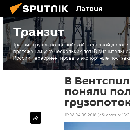
Латвия
Транзит
Транзит грузов по латвийской железной дороге
протяжении уже нескольких лет. В значительн
России переориентировать экспортные поставки
В Вентспил
поняли пол
грузопоток
16:03 04.09.2018
(обновлено:
16: