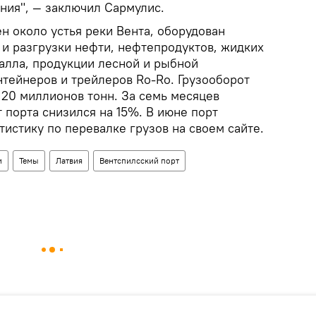
ния", — заключил Сармулис.
н около устья реки Вента, оборудован
 и разгрузки нефти, нефтепродуктов, жидких
талла, продукции лесной и рыбной
нтейнеров и трейлеров Ro-Ro. Грузооборот
л 20 миллионов тонн. За семь месяцев
 порта снизился на 15%. В июне порт
тистику по перевалке грузов на своем сайте.
и
Темы
Латвия
Вентспилсский порт