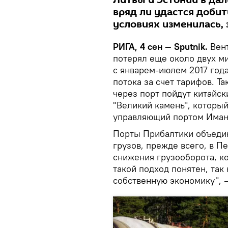
Литвы и Эстонии в дал
вряд ли удастся добит
условиях изменилась,
РИГА, 4 сен — Sputnik.
Вент
потерял еще около двух м
с январем-июлем 2017 года
потока за счет тарифов. Т
через порт пойдут китайск
"Великий камень", который
управляющий портом Имант
Порты Прибалтики объедин
грузов, прежде всего, в П
снижения грузооборота, ко
такой подход понятен, так
собственную экономику", 