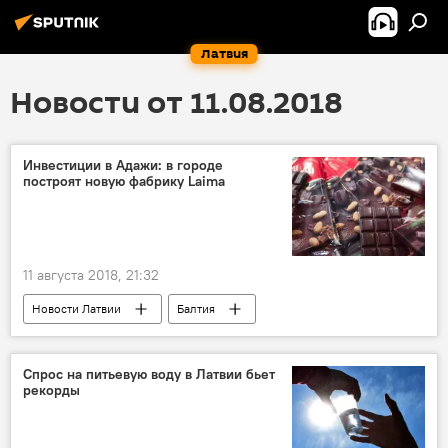
Латвия
Новости от 11.08.2018
Инвестиции в Адажи: в городе
построят новую фабрику Laima
11 августа 2018, 21:32
Новости Латвии
Балтия
Скандинавия
Адажи
Laima
конфеты
вафли
печенье
Спрос на питьевую воду в Латвии бьет
рекорды