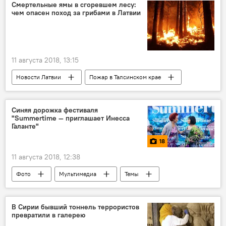
Смертельные ямы в сгоревшем лесу:
чем опасен поход за грибами в Латвии
11 августа 2018, 13:15
Новости Латвии
Пожар в Талсинском крае
Темы
Латвия
грибы
Синяя дорожка фестиваля
"Summertime — приглашает Инесса
Галанте"
18
11 августа 2018, 12:38
Фото
Мультимедиа
Темы
Юрмала
"Summertime — приглашает Инесса Галанте"
В Сирии бывший тоннель террористов
превратили в галерею