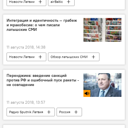
Новости Латвии
airBaltic
Интеграция и идентичность — грабеж
и мракобесие: о чем писали
латышские СМИ
11 августа 2018, 14:38
Новости Латвии
Обзор латышских СМИ
Латвия
Артурс Приедитис
Виктор Авотиньш
Элита Вейдемане
Перенджиев: введение санкций
против РФ и ошибочный пуск ракеты -
Согласие
выборы в Сейм-2018
не совпадение
пресса
обзор
СМИ
интеграция
11 августа 2018, 13:57
Радио Sputnik Латвия
Россия
Александр Перенджиев