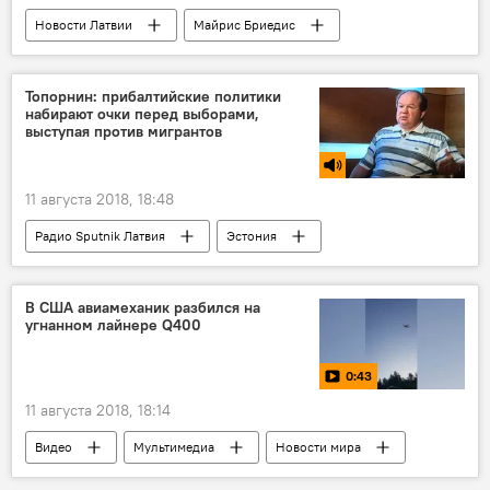
Новости Латвии
Майрис Бриедис
Ал Сиеста
суд
Топорнин: прибалтийские политики
набирают очки перед выборами,
выступая против мигрантов
11 августа 2018, 18:48
Радио Sputnik Латвия
Эстония
Николай Топорнин
Евросоюз
мигранты
миграционная политика
В США авиамеханик разбился на
угнанном лайнере Q400
граница
0:43
11 августа 2018, 18:14
Видео
Мультимедиа
Новости мира
США
самолет
крушение