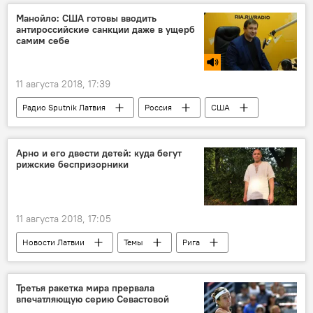
угон самолета
Манойло: США готовы вводить
антироссийские санкции даже в ущерб
самим себе
11 августа 2018, 17:39
Радио Sputnik Латвия
Россия
США
Андрей Манойло
антироссийские санкции
Арно и его двести детей: куда бегут
рижские беспризорники
11 августа 2018, 17:05
Новости Латвии
Темы
Рига
Арно Чориев
беспризорник
соцслужбы
Третья ракетка мира прервала
впечатляющую серию Севастовой