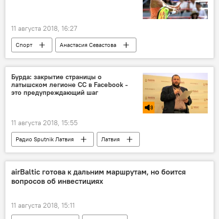
11 августа 2018, 16:27
Спорт
Анастасия Севастова
Слоан Стивенс
теннисистка
теннисный турнир
Бурда: закрытие страницы о
латышском легионе СС в Facebook -
это предупреждающий шаг
11 августа 2018, 15:55
Радио Sputnik Латвия
Латвия
Михаил Бурда
Waffen SS
Facebook
соцсети
airBaltic готова к дальним маршрутам, но боится
вопросов об инвестициях
11 августа 2018, 15:11