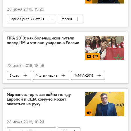
23 июня 2018, 19:25
Радио Sputnik Латвия
Россия
Йенс Столтенберг
Сергей Ермаков
НАТО
FIFA 2018: как болельщиков пугали
перед ЧМ и что они увидели в России
3:17
23 июня 2018, 18:58
Видео
Мультимедиа
ФИФА-2018
Лучшие видео о чемпионате мира по футболу-2018 в России
Чемпионат мира по футболу 2018 года в России
Мартынов: торговая война между
Европой и США кому-то может
Темы
Россия
Весь мир
оказаться на руку
чемпионат мира по футболу
23 июня 2018, 18:24