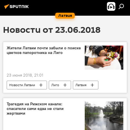
Латвия
Новости от 23.06.2018
Жители Латвии почти забыли о поиске
цветков папоротника на Лиго
23 июня 2018, 21:01
Новости Латвии
Лиго
Латвия
пиво
Шашлык
песни
танцы
Трагедия на Рижском канале:
спасатели сами едва не стали
жертвами