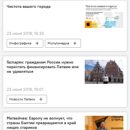
искусство
Чистота вашего города
23 июня 2018, 16:33
Инфографика
Мультимедиа
Латвия
Гаспарян: гражданам России нужно
перестать финансировать Латвию или
не удивляться
23 июня 2018, 16:01
Новости Латвии
Обзор событий с Арменом Гаспаряном
Темы
Латвия
Армен Гаспарян
Матвейчев: Европу не волнует, что
страны Балтии превращаются в край
турист
деньги
нищих стариков