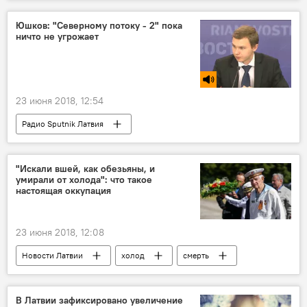
Дело главы Банка Латвии Илмарса Римшевичса
Илмарс Римшевичс
Банк Латвии
Юшков: "Северному потоку - 2" пока
ничто не угрожает
гостайна
23 июня 2018, 12:54
Радио Sputnik Латвия
"Северный поток - 2" - труба раздора
Игорь Юшков
Nord Stream 2 AG
"Искали вшей, как обезьяны, и
умирали от холода": что такое
строительство
газ
газопровод
настоящая оккупация
23 июня 2018, 12:08
Новости Латвии
холод
смерть
оккупация
Компенсация за "оккупацию": что придумали на этот раз
В Латвии зафиксировано увеличение