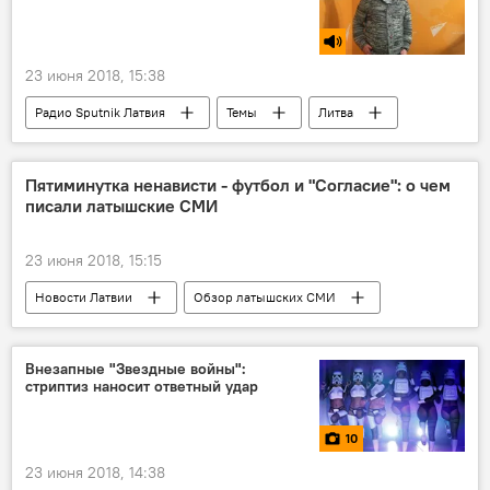
23 июня 2018, 15:38
Радио Sputnik Латвия
Темы
Литва
Олег Матвейчев
Евросоюз
пенсии
пенсионеры
Пятиминутка ненависти - футбол и "Согласие": о чем
писали латышские СМИ
23 июня 2018, 15:15
Новости Латвии
Обзор латышских СМИ
Латвия
Алдис Гобземс
Бен Латковскис
Единство
Внезапные "Звездные войны":
стриптиз наносит ответный удар
Согласие
чемпионат мира по футболу
пресса
обзор
10
борьба с коррупцией
СМИ
23 июня 2018, 14:38