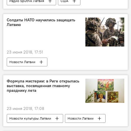
Радио Sputnik Латвия
США
Алексей Мартынов
Евросоюз
Еврокомиссия
Солдаты НАТО научились защищать
Латвию
23 июня 2018, 17:51
Новости Латвии
НАТО на балтийском фланге
Латвия
НАТО
Национальные вооруженные силы
Формула мистерии: в Риге открылась
выставка, посвященная главному
Twitter
учения
союзники
празднику лета
23 июня 2018, 17:08
Новости культуры Латвии
Новости Латвии
Лиго
Латвия
Рига
ритуал