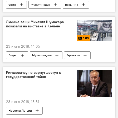
"мешки ЧК"
Фото
Мультимедиа
Весь мир
"Звездные войны"
Личные вещи Михаэля Шумахера
показали на выставке в Кельне
1:03
23 июня 2018, 14:05
Видео
Мультимедиа
Германия
Михаэль Шумахер
Формула-1
Римшевичсу не вернут доступ к
государственной тайне
23 июня 2018, 13:31
Новости Латвии