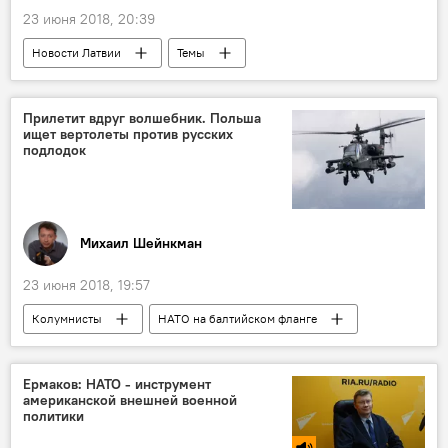
23 июня 2018, 20:39
Новости Латвии
Темы
Рижский канал
жертвы
спасатели
трагедия
Прилетит вдруг волшебник. Польша
ищет вертолеты против русских
подлодок
Михаил Шейнкман
23 июня 2018, 19:57
Колумнисты
НАТО на балтийском фланге
Польша
НАТО
вооруженные силы США и НАТО в Европе
Ермаков: НАТО - инструмент
американской внешней военной
политики