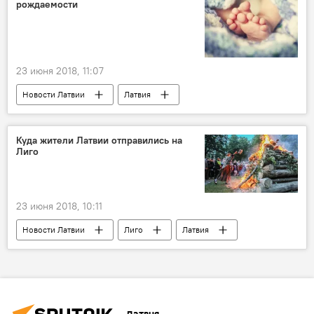
рождаемости
23 июня 2018, 11:07
Новости Латвии
Латвия
Центральное статистическое управление
рождаемость
Куда жители Латвии отправились на
Лиго
23 июня 2018, 10:11
Новости Латвии
Лиго
Латвия
пробка
Латвия