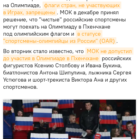
на Олимпиаде,
флаги стран, не участвующих 
в Играх, запрещены
. МОК в декабре принял
решение, что "чистые" российские спортсмены
могут поехать на Олимпиаду в Пхенчхане
под олимпийским флагом и
в статусе 
"спортсмены-олимпийцы из России" (OAR)
.
Во вторник стало известно, что
МОК не допустил 
до участия в Олимпиаде в Пхенчхане
российских
фигуристов Ксению Столбову и Ивана Букина,
биатлонистов Антона Шипулина, лыжника Сергея
Устюгова и шорт-трекиста Виктора Ана и других
спортсменов.