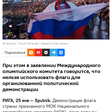
© Sputnik / Илья Питалев
/
Перейти в фотобанк
Подписаться
При этом в заявлении Международного
олимпийского комитета говорится, что
нельзя использовать флаги для
организованной политической
демонстрации
РИГА, 25 янв — Sputnik.
Демонстрация флага
страны признанного МОК Национального
олимпийского комитета (НОК), даже если он