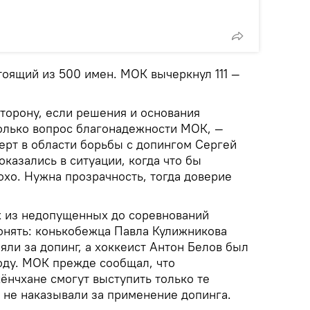
тоящий из 500 имен. МОК вычеркнул 111 —
сторону, если решения и основания
только вопрос благонадежности МОК, —
ерт в области борьбы с допингом Сергей
казались в ситуации, когда что бы
охо. Нужна прозрачность, тогда доверие
х из недопущенных до соревнований
нять: конькобежца Павла Кулижникова
яли за допинг, а хоккеист Антон Белов был
году. МОК прежде сообщал, что
ёнчхане смогут выступить только те
 не наказывали за применение допинга.