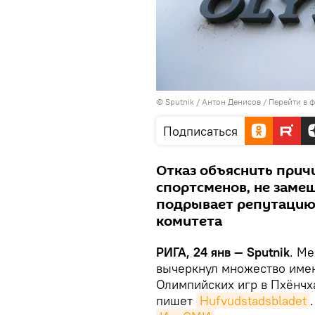
© Sputnik / Антон Денисов
/
Перейти в 
Подписаться
Отказ объяснить прич
спортсменов, не заме
подрывает репутацию
комитета
РИГА, 24 янв — Sputnik
. М
вычеркнул множество имен
Олимпийских игр в Пхёнчха
пишет
Hufvudstadsbladet