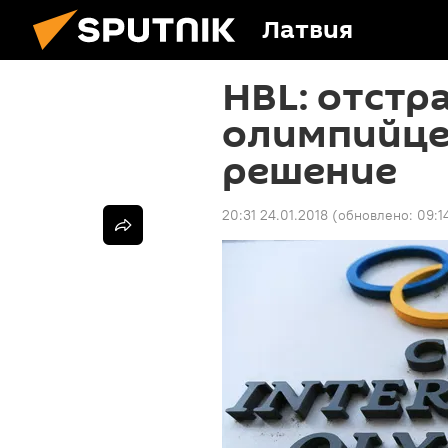
Латвия
HBL: отстр
олимпийце
решение
20:31 24.01.2018
(обновлено:
09:1