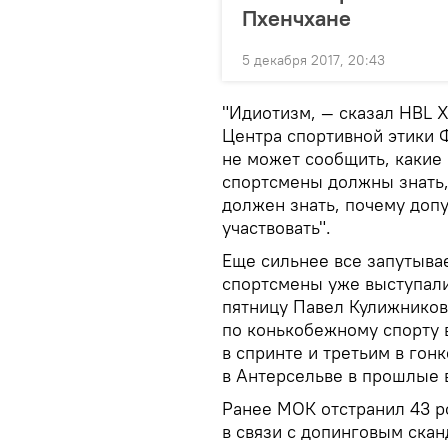
Пхенчхане
5 декабря 2017, 20:43
"Идиотизм, — сказал HBL 
Центра спортивной этики 
не может сообщить, какие
спортсмены должны знать, 
должен знать, почему доп
участвовать".
Еще сильнее все запутывае
спортсмены уже выступали
пятницу Павел Кулижников
по конькобежному спорту 
в спринте и третьим в гон
в Антерсельве в прошлые
Ранее МОК отстранил 43 р
в связи с допинговым скан