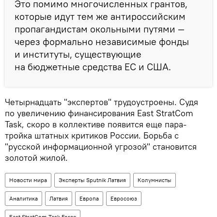
Это помимо многочисленных грантов,
которые идут тем же антироссийским
пропагандистам окольными путями —
через формально независимые фонды
и институты, существующие
на бюджетные средства ЕС и США.
Четырнадцать "экспертов" трудоустроены. Судя
по увеличению финансирования East StratCom
Task, скоро в коллективе появится еще пара-
тройка штатных критиков России. Борьба с
"русской информационной угрозой" становится
золотой жилой.
Новости мира
Эксперты Sputnik Латвия
Колумнисты
Аналитика
Латвия
Европа
Евросоюз
East StratCom Task Force