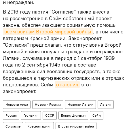
и неграждан.
В 2016 году партия "Согласие" также внесла
на рассмотрение в Сейм собственный проект
закона, обеспечивающего социальную помощь
всем воинам Второй мировой войны
, в том числе
ветеранам Красной армии. Законопроект
"Согласия" предполагал, что статус воина Второй
мировой войны получат и граждане и неграждане
Латвии, служившие в период с 1 сентября 1939
года по 2 сентября 1945 года в составе
вооруженных сил воевавших государств, а также
боровшиеся в партизанских отрядах или в отрядах
подпольщиков. Сейм
отклонил
этот
законопроект.
Новости мира
Новости России
Новости Латвии
Латвия
Россия
Германия
СССР
Борис Цилевич
Сейм
Согласие
Красная армия
Вторая мировая война