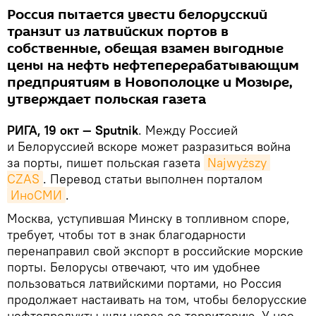
Россия пытается увести белорусский
транзит из латвийских портов в
собственные, обещая взамен выгодные
цены на нефть нефтеперерабатывающим
предприятиям в Новополоцке и Мозыре,
утверждает польская газета
РИГА, 19 окт — Sputnik
. Между Россией
и Белоруссией вскоре может разразиться война
за порты, пишет польская газета
Najwyższy 
CZAS
. Перевод статьи выполнен порталом
ИноСМИ
.
Москва, уступившая Минску в топливном споре,
требует, чтобы тот в знак благодарности
перенаправил свой экспорт в российские морские
порты. Белорусы отвечают, что им удобнее
пользоваться латвийскими портами, но Россия
продолжает настаивать на том, чтобы белорусские
нефтепродукты шли через ее территорию. У нее