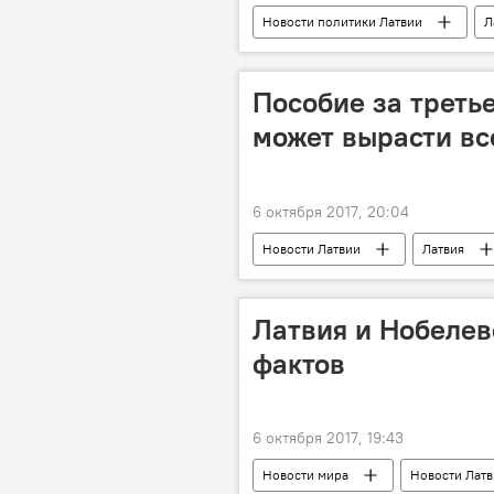
Новости политики Латвии
Л
Мартиньш Бондарс
Ингуна 
Согласие
От сердца - Латви
Пособие за третье
Латвийское объединение регионов
может вырасти все
Новая консервативная партия (НКП)
6 октября 2017, 20:04
Новости Латвии
Латвия
Центр по делам демографии
Латвия и Нобелев
фактов
6 октября 2017, 19:43
Новости мира
Новости Лат