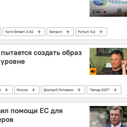
Nord Stream 2 AG
Газпром
Fortum Oyj
 пытается создать образ
 уровне
я
Россия
Дмитрий Литовкин
"Запад-2017"
сил помощи ЕС для
еров