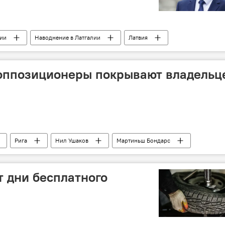
вии
Наводнение в Латгалии
Латвия
кис
Раймондс Вейонис
Фил Хоган
 оппозиционеры покрывают владельц
Рига
Нил Ушаков
Мартиньш Бондарс
рхардс
Юрис Пуце
Рижская дума
Согласие
т дни бесплатного
 коррупцией (БПБК, KNAB)
"Для развития Латвии"