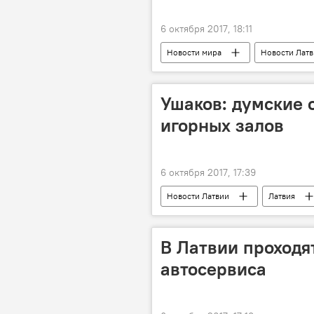
6 октября 2017, 18:11
Новости мира
Новости Лат
Янис Дуклавс
Марис Кучинс
Еврокомиссия
Ушаков: думские
игорных залов
6 октября 2017, 17:39
Новости Латвии
Латвия
Дайнис Турлайс
Каспарс Ге
Латвийское объединение регионов
В Латвии проходя
Бюро по предотвращению и борьбе с
автосервиса
Rīgas satiksme