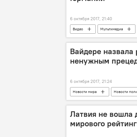
6 октября 2017, 21:40
Видео
Мультимедиа
Шверин
циклон "Ксавье"
Вайдере назвала
ненужным прецед
6 октября 2017, 21:24
Новости мира
Новости поли
Латвия
Латгалия
И
референдум о независимости Катало
Латвия не вошла 
мирового рейтинг