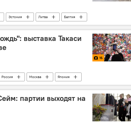
Эстония
Литва
Балтия
ВЭФ)
дорога
Эх, дороги
Latvijas valsts ceļi
ождь": выставка Такаси
ве
15
Россия
Москва
Япония
Сейм: партии выходят на