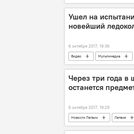
Сванте Август Аррениус
Вил
Янис Райнис
Эдвартс Вирза
Ушел на испытани
Рижский технический универитет
новейший ледоко
Нобелевская премия
6 октября 2017, 19:36
Видео
Мультимедиа
Через три года в
останется предме
6 октября 2017, 19:29
Новости Латвии
Латвия
Министерство образования и науки 