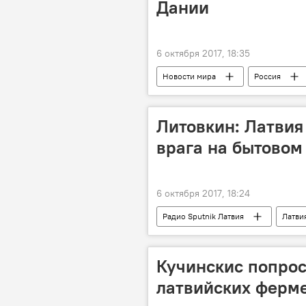
Дании
6 октября 2017, 18:35
Новости мира
Россия
"Северный поток - 2" - труба раздора
Литовкин: Латвия
врага на бытовом
6 октября 2017, 18:24
Радио Sputnik Латвия
Латви
Кучинскис попро
латвийских ферм