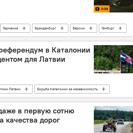
0:38
Германия
Бранденбург
Берлин
Гамбург
 референдум в Каталонии
ентом для Латвии
тики Латвии
Борьба Каталонии за независимость
мант Виксне
Инесе Вайдере
Европарламент
нии
даже в первую сотню
а качества дорог