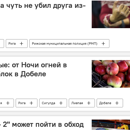
а чуть не убил друга из-
Рига
Рижская муниципальная полиция (РМП)
е: от Ночи огней в
блок в Добеле
ия
Рига
Сигулда
Лиепая
Добеле
фиша
 2" может пойти в обход