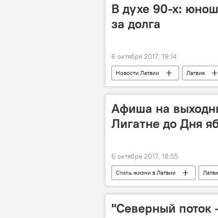
В духе 90-х: юнош
за долга
6 октября 2017, 19:14
Новости Латвии
Латвия
Афиша на выходны
Лигатне до Дня я
6 октября 2017, 18:55
Стиль жизни в Латвии
Латв
Лигатне
Кулдига
а
"Северный поток -