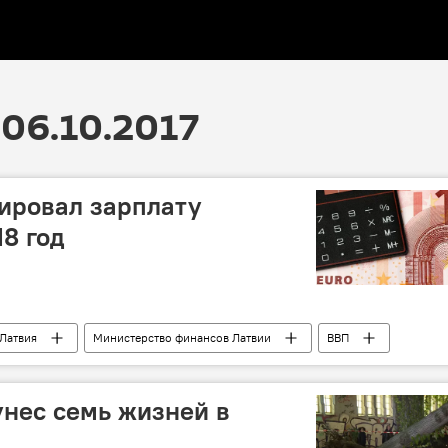
06.10.2017
ировал зарплату
8 год
Латвия
Министерство финансов Латвии
ВВП
унес семь жизней в