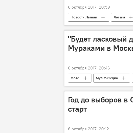
6 октября 2017, 20:59
Новости Латвии
Латвия
Всемирный экономический форум (
Латвия в мировых рейтингах
"Будет ласковый д
Мураками в Моск
6 октября 2017, 20:46
Фото
Мультимедиа
Год до выборов в 
старт
6 октября 2017, 20:12