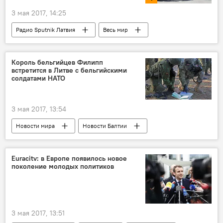
3 мая 2017, 14:25
Радио Sputnik Латвия
Весь мир
Елена Калгина
"Бессмертный полк" в Латвии
Король бельгийцев Филипп
встретится в Литве с бельгийскими
Бессмертный полк
солдатами НАТО
3 мая 2017, 13:54
Новости мира
Новости Балтии
Литва
Бельгия
Король бельгийцев Филипп
НАТО
Euracitv: в Европе появилось новое
поколение молодых политиков
НАТО: побатальонно на восток
3 мая 2017, 13:51