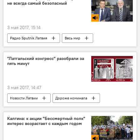
не всегда самый безопасный
правительство Латвии
птичий грипп
3 мая 2017, 15:14
Радио Sputnik Латвия
Весь мир
Валерий Черней
Сергей Охрименко
эксперт
"Латгальский конгресс" разобрали за
пять минут
3 мая 2017, 14:47
Новости Латвии
Дороже номинала
Латвия
Резекне
Латгалия
Янис Силакалнс
Банк Латвии
Калгина: к акции "Бессмертный полк"
интерес возрастает с каждым годом
Латгальский конгресс
монета