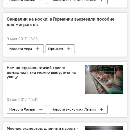
Латвия
Арнис Кактиньш
SKDS
опрос
Уехать нельзя остаться
Сандалии на носки: в Германии высмеяли пособие
для мигрантов
3 мая 2017, 16:16
Новости мира
Германия
Томас де Мезьер
Twitter
миграционная политика
интеграция
Нам не страшен птичий грипп:
домашних птиц можно выпустить на
улицу
3 мая 2017, 15:41
Новости Латвии
Новости экономики Латвии
Латвия
Продовольственно-ветеринарная служба
Мнение экспертов: длинный пароль -