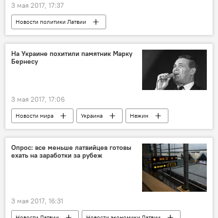
3 мая 2017, 17:37
Новости политики Латвии
Новости экономики Латвии
Латвия
Министерство земледелия
На Украине похитили памятник Марку
Бернесу
молочные продукты
молоко
3 мая 2017, 17:06
Новости мира
Украина
Нежин
Марк Бернес
Андрей Лозовой
памятник Марку Бернесу
Опрос: все меньше латвийцев готовы
ехать на заработки за рубеж
3 мая 2017, 16:31
Новости Латвии
Новости экономики Латвии