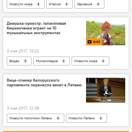
Новости мира
Италия
Германия
Франция
Бельгия
Люксембург
Нидерланды
Маттео Ренци
Девушка-оркестр: талантливая
бишкекчанка играет на 10
Ангела Меркель
Ги Верхофстадт
музыкальных инструментах
Эммануэль Макрон
Шарль Мишель
0:43
Ксавье Беттель
Евросоюз
3 мая 2017, 13:22
Видео
Мультимедиа
Новости мира
Киргизия
Бишкек
музыканты
Вице-спикер белорусского
парламента перенесла визит в Латвию
3 мая 2017, 12:36
Новости политики Латвии
Новости Латвии
Латвия
Беларусь