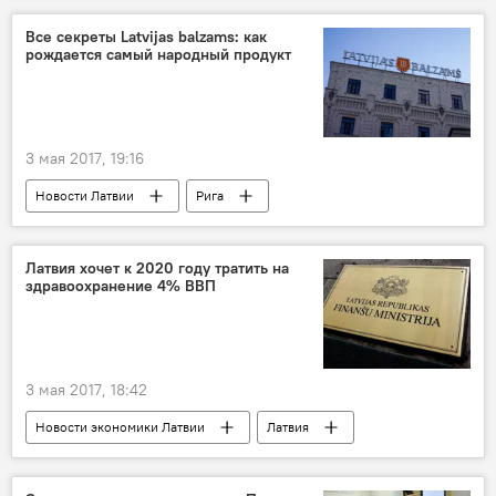
вооруженные силы США и НАТО в Европе
Все секреты Latvijas balzams: как
рождается самый народный продукт
3 мая 2017, 19:16
Новости Латвии
Рига
Рональд Жаринов
Latvijas balzams
водка
бальзам
Латвия хочет к 2020 году тратить на
здравоохранение 4% ВВП
3 мая 2017, 18:42
Новости экономики Латвии
Латвия
Марис Кучинскис
Валдис Керис
Латвийский союз свободных профсоюзов