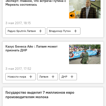
Эксперт: главное, что встреча Путина с
Меркель состоялась
Министерство финансов Латвии
ВВП
Налоговая реформа в Латвии
3 мая 2017, 18:15
Радио Sputnik Латвия
Владимир Путин
Ангела Меркель
встреча
Казус Бенеса Айо : Латвия может
признать ДНР
3 мая 2017, 17:52
Новости мира
Латвия
ДНР
ЛНР
Бенес Айо
Управление по делам гражданства и миграции
Государство выделит 7 миллионов евро
производителям молока
гражданство
паспорт