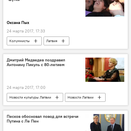
Оксана Пых
24 марта 2017, 17:33
Колумнисты
Латвия
Мартиньш Коссовичс
Центр госязыка
Delfi
Дмитрий Медведев поздравил
Антонину Пикуль с 80-летием
24 марта 2017, 17:00
Новости культуры Латвии
Новости Латвии
Рига
Антонина Пикуль
Дом Москвы
Песков обосновал повод для встречи
Путина с Ле Пен