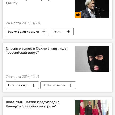
границ
военнослужащие
24 марта 2017, 14:25
Радио Sputnik Латвия
Таллин
Дмитрий Харатьян
Тотальный диктант
русский язык
Опасные связи: в Сейме Литвы ищут
"российский вирус"
24 марта 2017, 13:51
Новости мира
Новости Балтии
Литва
Викторас Пранцкетис
Миндаугас Бастис
Сейм Литвы
Глава МИД Латвии предупредил
Канаду о "российской угрозе"
Комитет нацбезопасности и обороны Литвы