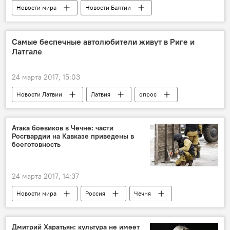
Новости мира
Новости Балтии
Эстония
НАТО
НАТО: побатальонно на восток
Самые беспечные автолюбители живут в Риге и
Латгале
24 марта 2017, 15:03
Новости Латвии
Латвия
опрос
автолюбители
Атака боевиков в Чечне: части
Росгвардии на Кавказе приведены в
боеготовность
24 марта 2017, 14:37
Новости мира
Россия
Чечня
Дмитрий Песков
Владимир Путин
Росгвардия
боевики
нападение
Дмитрий Харатьян: культура не имеет