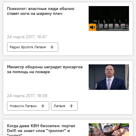
Психолог: властные люди обычно
ставят ноги на ширину плеч
24 марта 2017, 18:47
Радио Sputnik Латвия
Министр обороны наградит яунсаргов
за помощь на пожаре
24 марта 2017, 18:08
Новости Латвии
Латвия
Раймондс Бергманис
яунсарги
Когда даже КВН бессилен: портал
Delfi не знает слов "троллит" и
"шутка"