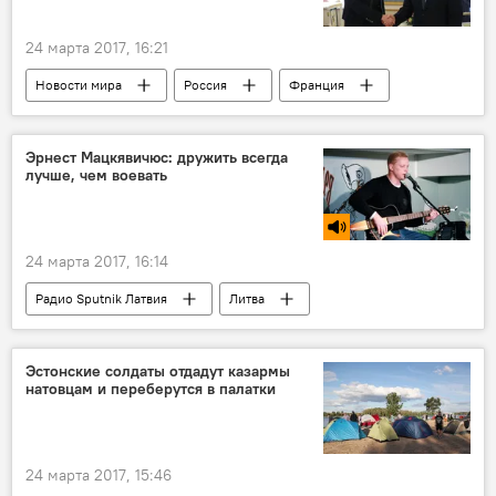
24 марта 2017, 16:21
Новости мира
Россия
Франция
Владимир Путин
Марин Ле Пен
визит
президент
Эрнест Мацкявичюс: дружить всегда
лучше, чем воевать
24 марта 2017, 16:14
Радио Sputnik Латвия
Литва
Миндаугас Бастис
Эрнест Мацкявичюс
Эстонские солдаты отдадут казармы
натовцам и переберутся в палатки
24 марта 2017, 15:46