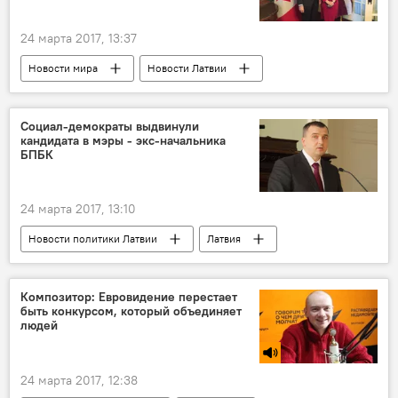
Департамент государственной безопасности Литвы
24 марта 2017, 13:37
Новости мира
Новости Латвии
Латвия
Россия
Канада
Эдгарс Ринкевичс
НАТО
Социал-демократы выдвинули
кандидата в мэры - экс-начальника
МИД Латвии
батальон
визит
БПБК
гибридные угрозы
24 марта 2017, 13:10
Новости политики Латвии
Латвия
Нормундс Вилнитис
Бюро по предотвращению и борьбе с коррупцией (БПБК, KNAB)
Композитор: Евровидение перестает
быть конкурсом, который объединяет
мэр
людей
24 марта 2017, 12:38