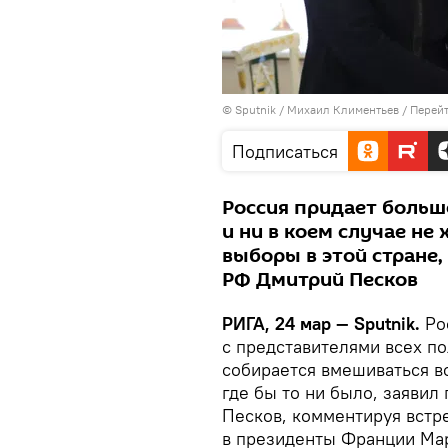
© Sputnik / Михаил Климентьев
/
Перейт
Подписаться
Россия придает больш
и ни в коем случае не
выборы в этой стране,
РФ Дмитрий Песков
РИГА, 24 мар — Sputnik.
Ро
с представителями всех по
собирается вмешиваться в
где бы то ни было, заяви
Песков, комментируя встр
в президенты Франции Ма