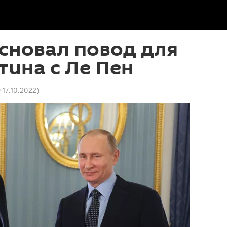
сновал повод для
тина с Ле Пен
 17.10.2022
)