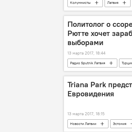
Колумнисты
Латвия
Политолог о ссор
Рютте хочет зара
выборами
13 марта 2017, 18:44
Радио Sputnik Латвия
Турци
мнение
эксперт
Triana Park предс
Евровидения
13 марта 2017, 18:15
Новости Латвии
Эстония