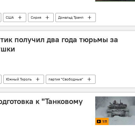
США
Сирия
Дональд Трамп
вадцатка"
борьба с терроризмом
тик получил два года тюрьмы за
ушки
Южный Тироль
партия "Свободные"
одготовка к "Танковому
1:11