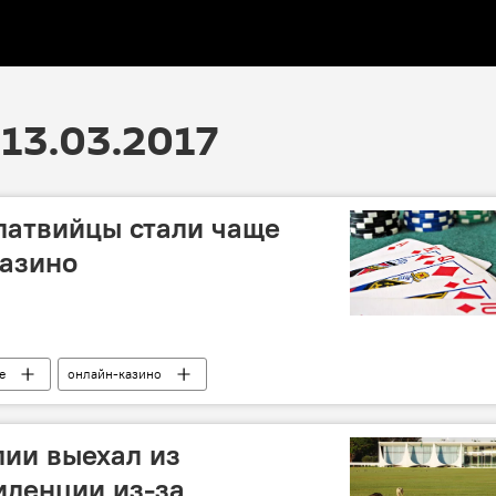
13.03.2017
 латвийцы стали чаще
казино
е
онлайн-казино
ии выехал из
иденции из-за