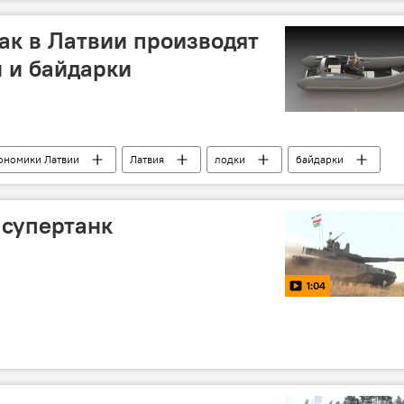
как в Латвии производят
 и байдарки
ономики Латвии
Латвия
лодки
байдарки
 супертанк
1:04