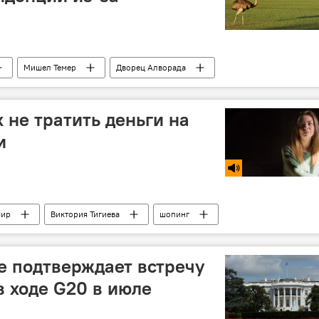
Мишел Темер
Дворец Алворада
к не тратить деньги на
и
мир
Виктория Тигиева
шопинг
е подтверждает встречу
в ходе G20 в июле