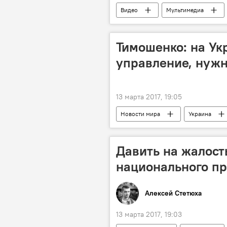
Видео
Мультимедиа
Тимошенко: на Ук
управление, нужн
13 марта 2017, 19:05
Новости мира
Украина
фракция "Батьковщина"
пре
Давить на жалост
национального пр
Алексей Стетюха
13 марта 2017, 19:03