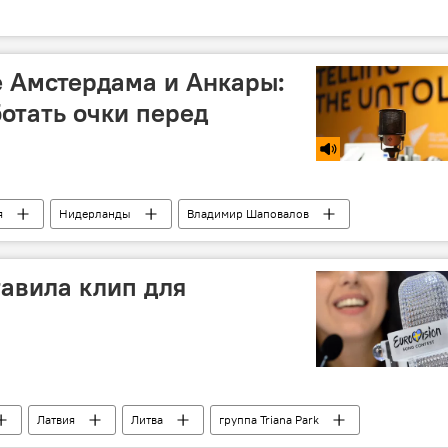
е Амстердама и Анкары:
ботать очки перед
я
Нидерланды
Владимир Шаповалов
тавила клип для
Латвия
Литва
группа Triana Park