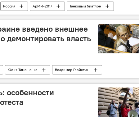
Россия
АрМИ-2017
Танковый биатлон
раине введено внешнее
о демонтировать власть
Юлия Тимошенко
Владимир Гройсман
мьер-министр
отставка
ь: особенности
отеста