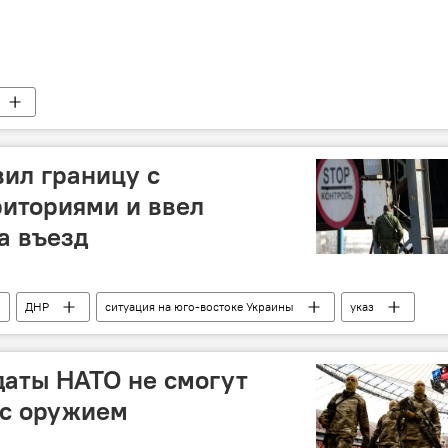
вил границу с
иториями и ввел
а въезд
ДНР
ситуация на юго-востоке Украины
указ
даты НАТО не смогут
 с оружием