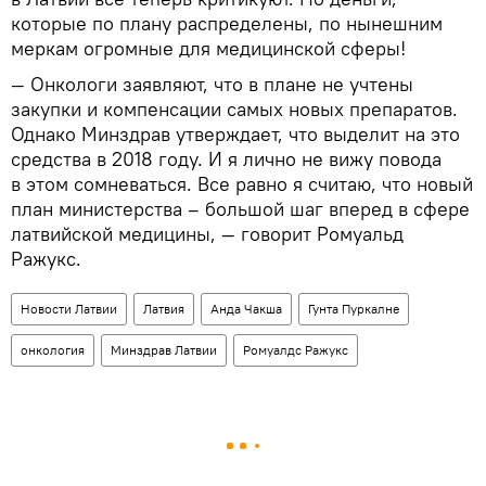
которые по плану распределены, по нынешним
меркам огромные для медицинской сферы!
— Онкологи заявляют, что в плане не учтены
закупки и компенсации самых новых препаратов.
Однако Минздрав утверждает, что выделит на это
средства в 2018 году. И я лично не вижу повода
в этом сомневаться. Все равно я считаю, что новый
план министерства – большой шаг вперед в сфере
латвийской медицины, — говорит Ромуальд
Ражукс.
Новости Латвии
Латвия
Анда Чакша
Гунта Пуркалне
онкология
Минздрав Латвии
Ромуалдс Ражукс