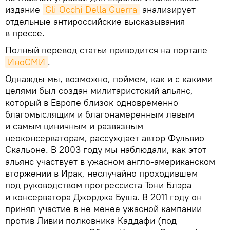
издание
Gli Occhi Della Guerra
анализирует
отдельные антироссийские высказывания
в прессе.
Полный перевод статьи приводится на портале
ИноСМИ
.
Однажды мы, возможно, поймем, как и с какими
целями был создан милитаристский альянс,
который в Европе близок одновременно
благомыслящим и благонамеренным левым
и самым циничным и развязным
неоконсерваторам, рассуждает автор Фульвио
Скальоне. В 2003 году мы наблюдали, как этот
альянс участвует в ужасном англо-американском
вторжении в Ирак, неслучайно проходившем
под руководством прогрессиста Тони Блэра
и консерватора Джорджа Буша. В 2011 году он
принял участие в не менее ужасной кампании
против Ливии полковника Каддафи (под